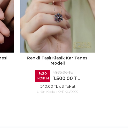
nesi
Renkli Taşlı Klasik Kar Tanesi
Renkli Taş
Modeli
1.875,00 TL
%20
%20
1.500,00 TL
İNDİRİM
İNDİRİ
540,00 TL
x 3 Taksit
900
Ürün Kodu :
KARKLY0007
Ürün 