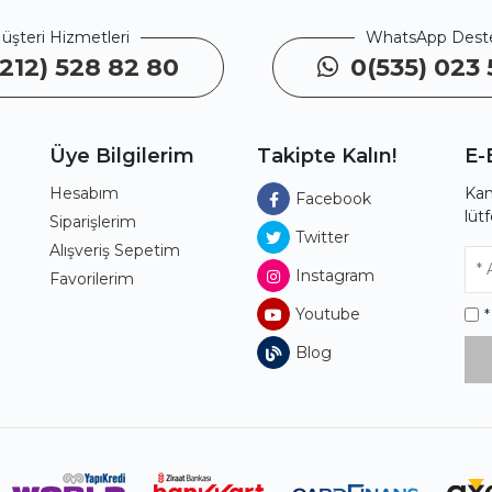
üşteri Hizmetleri
WhatsApp Dest
212) 528 82 80
0(535) 023 
Üye Bilgilerim
Takipte Kalın!
E-
Hesabım
Kam
Facebook
lüt
ı
Siparişlerim
Twitter
Alışveriş Sepetim
Instagram
Favorilerim
Youtube
Blog