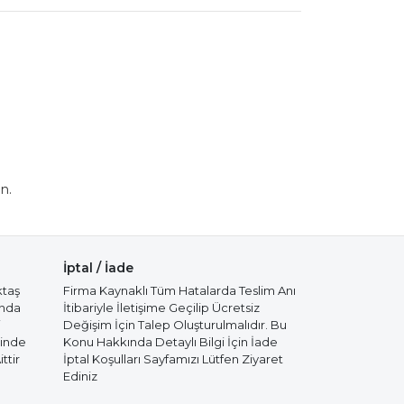
n.
İptal / İade
ktaş
Firma Kaynaklı Tüm Hatalarda Teslim Anı
ında
İtibariyle İletişime Geçilip Ücretsiz
i
Değişim İçin Talep Oluşturulmalıdır. Bu
cinde
Konu Hakkında Detaylı Bilgi İçin İade
ttir
İptal Koşulları Sayfamızı Lütfen Ziyaret
Ediniz