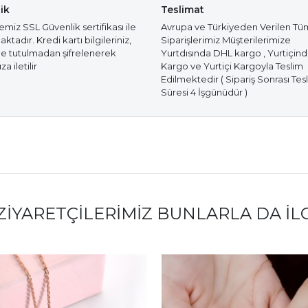
ik
Teslimat
miz SSL Güvenlik sertifikası ile
Avrupa ve Türkiyeden Verilen Tü
tadır. Kredi kartı bilgileriniz,
Siparişlerimiz Müşterilerimize
e tutulmadan şifrelenerek
Yurtdısında DHL kargo , Yurtiçin
a iletilir
Kargo ve Yurtiçi Kargoyla Teslim
Edilmektedir ( Sipariş Sonrası Tes
Süresi 4 İşgünüdür )
ZIYARETÇILERIMIZ BUNLARLA DA İL