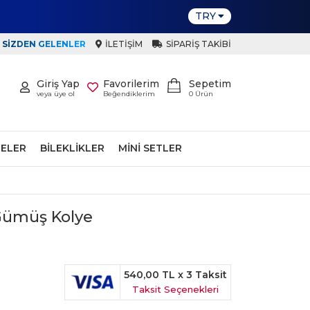
TRY
SIZDEN GELENLER
İLETIŞIM
SIPARIŞ TAKIBI
Giriş Yap
Favorilerim
Sepetim
veya üye ol
Beğendiklerim
0
Ürün
ELER
BILEKLIKLER
MINI SETLER
Gümüş Kolye
540,00 TL
x 3 Taksit
Taksit Seçenekleri