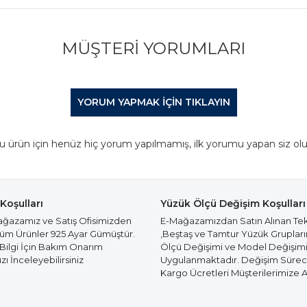
MÜŞTERI YORUMLARI
YORUM YAPMAK IÇIN TIKLAYIN
u ürün için henüz hiç yorum yapılmamış, ilk yorumu yapan siz olu
Koşulları
Yüzük Ölçü Değişim Koşulları
azamız ve Satış Ofisimizden
E-Mağazamızdan Satın Alınan Te
Tüm Ürünler 925 Ayar Gümüştür.
,Beştaş ve Tamtur Yüzük Gruplar
 Bilgi İçin Bakım Onarım
Ölçü Değişimi ve Model Değişim
ı İnceleyebilirsiniz
Uygulanmaktadır. Değişim Süre
Kargo Ücretleri Müşterilerimize Ai