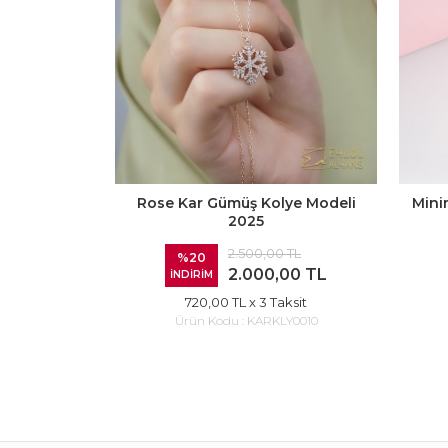
Rose Kar Gümüş Kolye Modeli
Mini
2025
2.500,00 TL
%20
2.000,00 TL
İNDİRİM
720,00 TL
x 3 Taksit
Ürün Kodu :
KARKLY0010