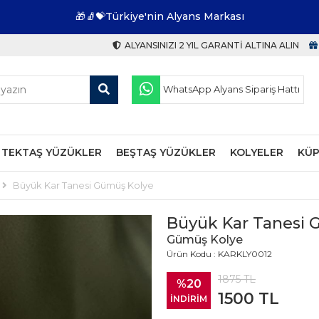
🎁🧦💝Türkiye'nin Alyans Markası
ALYANSINIZI 2 YIL GARANTI ALTINA ALIN
WhatsApp Alyans Sipariş Hattı
TEKTAŞ YÜZÜKLER
BEŞTAŞ YÜZÜKLER
KOLYELER
KÜP
Büyük Kar Tanesi Gümüş Kolye
Büyük Kar Tanesi 
Gümüş Kolye
Ürün Kodu : KARKLY0012
1875
TL
%20
1500
TL
İNDİRİM