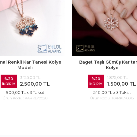
mal Renkli Kar Tanesi Kolye
Baget Taşlı Gümüş Kar ta
Modeli
Kolye
3.125,00 TL
1.875,00 TL
%20
%20
2.500,00 TL
1.500,00 TL
İNDİRİM
İNDİRİM
900,00 TL
x 3 Taksit
540,00 TL
x 3 Taksit
Ürün Kodu :
KARKLY0020
Ürün Kodu :
KARKLY0015