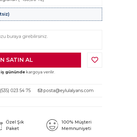
tsiz)
 iş gününde
kargoya verilir.
535) 023 54 75
posta@eylulalyans.com
Özel Şık
100% Müşteri
Paket
Memnuniyeti