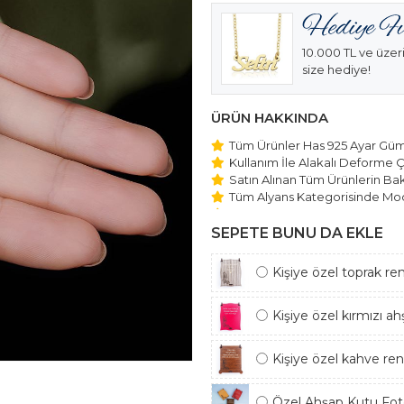
10.000 TL ve üzeri
size hediye!
ÜRÜN HAKKINDA
Tüm Ürünler Has 925 Ayar Gümü
Kullanım İle Alakalı Deforme Ç
Satın Alınan Tüm Ürünlerin Bakı
Tüm Alyans Kategorisinde Mod
Beştaş Tektaş Kolye ve Bilekli
Edilmektedir.
SEPETE BUNU DA EKLE
Kişiye özel toprak re
Kişiye özel kırmızı a
Kişiye özel kahve re
Özel Ahşap Kutu Foto