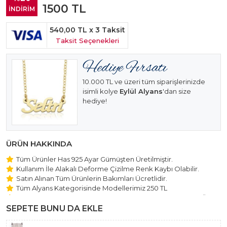
1500
TL
İNDİRİM
540,00 TL
x 3 Taksit
Taksit Seçenekleri
10.000 TL ve üzeri tüm siparişlerinizde
isimli kolye
Eylül Alyans
'dan size
hediye!
ÜRÜN HAKKINDA
Tüm Ürünler Has 925 Ayar Gümüşten Üretilmiştir.
Kullanım İle Alakalı Deforme Çizilme Renk Kaybı Olabilir.
Satın Alınan Tüm Ürünlerin Bakımları Ücretlidir.
Tüm Alyans Kategorisinde Modellerimiz 250 TL
Beştaş Tektaş Kolye ve Bileklik Modellerimiz 150 TL Sabit Ücret
ile Hareket Edilmektedir.
SEPETE BUNU DA EKLE