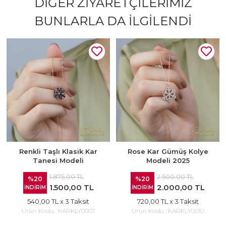
DIĞER ZIYARETÇILERIMIZ
BUNLARLA DA İLGILENDI
Renkli Taşlı Klasik Kar
Rose Kar Gümüş Kolye
Tanesi Modeli
Modeli 2025
1.875,00 TL
2.500,00 TL
%20
%20
1.500,00 TL
2.000,00 TL
İNDİRİM
İNDİRİM
540,00 TL
x 3 Taksit
720,00 TL
x 3 Taksit
Ürün Kodu :
KARKLY0007
Ürün Kodu :
KARKLY0010