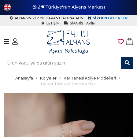
🎁🧦💝Türkiye'nin Alyans Markası
🎁
ALYANSINIZI 2 YIL GARANTI ALTINA ALIN
SIZDEN GELENLER
İLETIŞIM
SIPARIŞ TAKIBI
Anasayfa
Kolyeler
Kar Tanesi Kolye Modelleri
Baget Taşlı Kar Tanesi Kolye