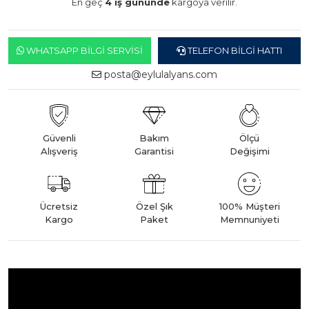
En geç
4 iş gününde
kargoya verilir.
WHATSAPP BILGI SERVISI
TELEFON BILGI HATTI
posta@eylulalyans.com
Güvenli
Bakım
Ölçü
Alışveriş
Garantisi
Değişimi
Ücretsiz
Özel Şık
100% Müşteri
Kargo
Paket
Memnuniyeti