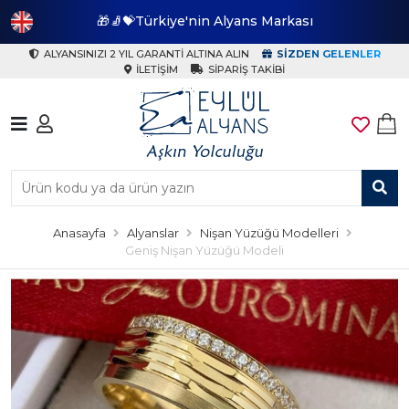
🎁🧦💝Türkiye'nin Alyans Markası
🎁
ALYANSINIZI 2 YIL GARANTI ALTINA ALIN
SIZDEN GELENLER
İLETIŞIM
SIPARIŞ TAKIBI
Anasayfa
Alyanslar
Nişan Yüzüğü Modelleri
Geniş Nişan Yüzüğü Modeli