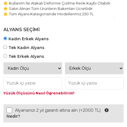
Kullanım İle Alakalı Deforme Çizilme Renk Kaybı Olabilir.
Satın Alınan Tüm Ürünlerin Bakımları Ücretlidir.
Tüm Alyans Kategorisinde Modellerimiz 250 TL
Beştaş Tektaş Kolye ve Bileklik Modellerimiz 150 TL Sabit Ücret
ile Hareket Edilmektedir.
ALYANS SEÇİMİ
Kadın Erkek Alyans
Tek Kadın Alyans
Tek Erkek Alyans
Yüzük Ölçüsünü Nasıl Öğrenebilirim?
Alyansınızı 2 yıl garanti altına alın (+2000 TL)
Nedir?