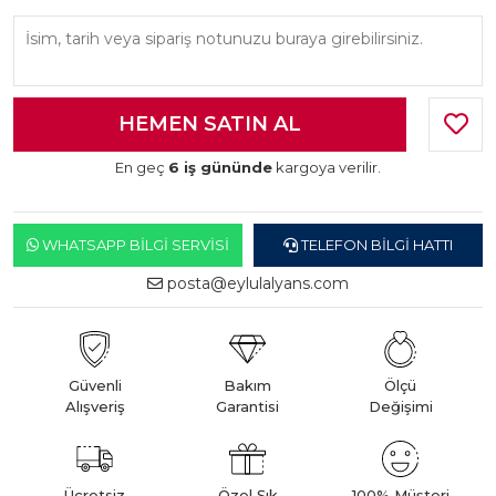
En geç
6 iş gününde
kargoya verilir.
WHATSAPP BILGI SERVISI
TELEFON BILGI HATTI
posta@eylulalyans.com
Güvenli
Bakım
Ölçü
Alışveriş
Garantisi
Değişimi
Ücretsiz
Özel Şık
100% Müşteri