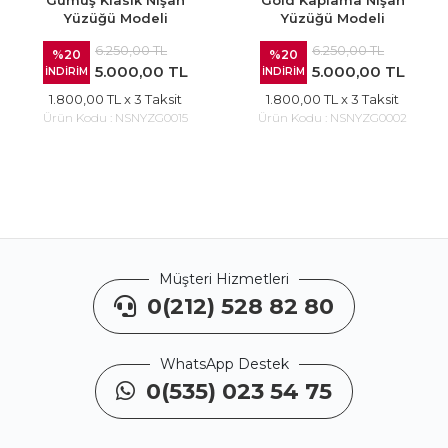
Gümüş Klasik Nişan
Gold Kaplama Nişan
Yüzüğü Modeli
Yüzüğü Modeli
6.250,00 TL
6.250,00 TL
%20
%20
5.000,00 TL
5.000,00 TL
İNDİRİM
İNDİRİM
1.800,00 TL
x 3 Taksit
1.800,00 TL
x 3 Taksit
Ürün Kodu :
NSNYZG0015
Ürün Kodu :
NSNYZG0002
Müşteri Hizmetleri
0(212) 528 82 80
WhatsApp Destek
0(535) 023 54 75