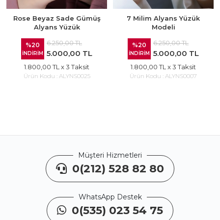
Rose Beyaz Sade Gümüş
7 Milim Alyans Yüzük
Alyans Yüzük
Modeli
6.250,00 TL
6.250,00 TL
%20
%20
5.000,00 TL
5.000,00 TL
İNDİRİM
İNDİRİM
1.800,00 TL
x 3 Taksit
1.800,00 TL
x 3 Taksit
Ürün Kodu :
ALYNS0025
Ürün Kodu :
ALYNS0007
Müşteri Hizmetleri
0(212) 528 82 80
WhatsApp Destek
0(535) 023 54 75