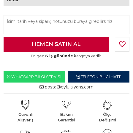
En geç
6 iş gününde
kargoya verilir.
WHATSAPP BILGI SERVISI
TELEFON BILGI HATTI
posta@eylulalyans.com
Güvenli
Bakım
Ölçü
Alışveriş
Garantisi
Değişimi