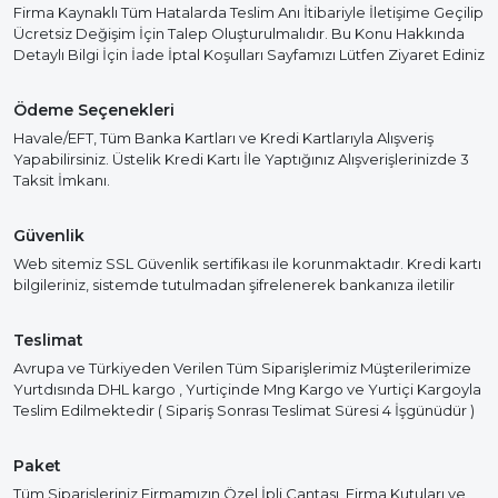
Firma Kaynaklı Tüm Hatalarda Teslim Anı İtibariyle İletişime Geçilip
Ücretsiz Değişim İçin Talep Oluşturulmalıdır. Bu Konu Hakkında
Detaylı Bilgi İçin İade İptal Koşulları Sayfamızı Lütfen Ziyaret Ediniz
Ödeme Seçenekleri
Havale/EFT, Tüm Banka Kartları ve Kredi Kartlarıyla Alışveriş
Yapabilirsiniz. Üstelik Kredi Kartı İle Yaptığınız Alışverişlerinizde 3
Taksit İmkanı.
Güvenlik
Web sitemiz SSL Güvenlik sertifikası ile korunmaktadır. Kredi kartı
bilgileriniz, sistemde tutulmadan şifrelenerek bankanıza iletilir
Teslimat
Avrupa ve Türkiyeden Verilen Tüm Siparişlerimiz Müşterilerimize
Yurtdısında DHL kargo , Yurtiçinde Mng Kargo ve Yurtiçi Kargoyla
Teslim Edilmektedir ( Sipariş Sonrası Teslimat Süresi 4 İşgünüdür )
Paket
Tüm Siparişleriniz Firmamızın Özel İpli Çantası, Firma Kutuları ve