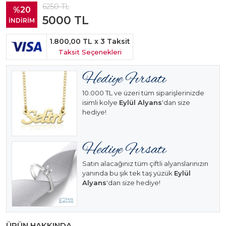
6250
TL
%20
5000
TL
İNDİRİM
1.800,00 TL
x 3 Taksit
Taksit Seçenekleri
10.000 TL ve üzeri tüm siparişlerinizde
isimli kolye
Eylül Alyans
'dan size
hediye!
Satın alacağınız tüm çiftli alyanslarınızın
yanında bu şık tek taş yüzük
Eylül
Alyans
'dan size hediye!
ÜRÜN HAKKINDA