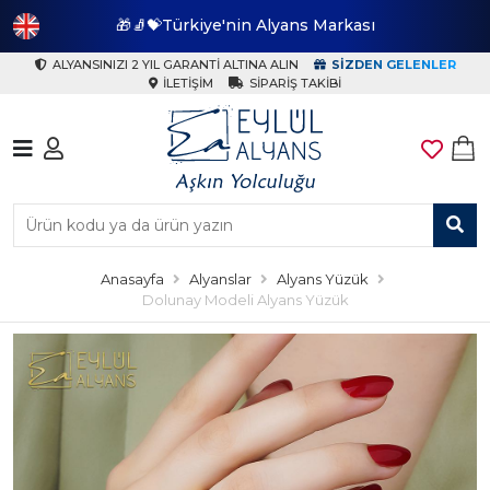
🎁🧦💝Türkiye'nin Alyans Markası
🎁
ALYANSINIZI 2 YIL GARANTI ALTINA ALIN
SIZDEN GELENLER
İLETIŞIM
SIPARIŞ TAKIBI
Anasayfa
Alyanslar
Alyans Yüzük
Dolunay Modeli Alyans Yüzük