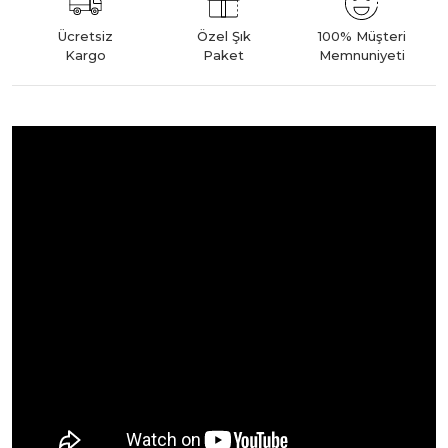
Ücretsiz
Özel Şık
100% Müşteri
Kargo
Paket
Memnuniyeti