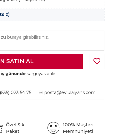
tsiz)
 iş gününde
kargoya verilir.
535) 023 54 75
posta@eylulalyans.com
Özel Şık
100% Müşteri
Paket
Memnuniyeti