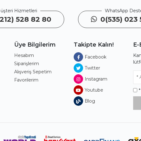
üşteri Hizmetleri
WhatsApp Dest
212) 528 82 80
0(535) 023 
Üye Bilgilerim
Takipte Kalın!
E-
Hesabım
Kam
Facebook
lüt
ı
Siparişlerim
Twitter
Alışveriş Sepetim
Instagram
Favorilerim
Youtube
Blog