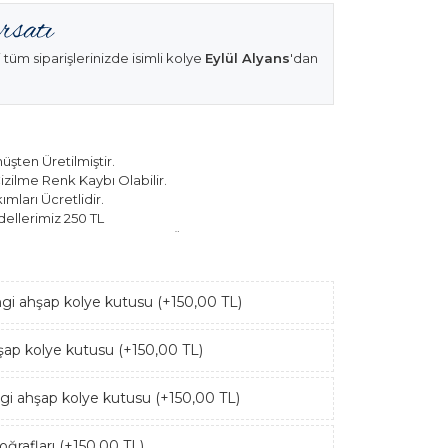
 tüm siparişlerinizde isimli kolye
Eylül Alyans
'dan
şten Üretilmiştir.
izilme Renk Kaybı Olabilir.
mları Ücretlidir.
ellerimiz 250 TL
k Modellerimiz 150 TL Sabit Ücret ile Hareket
ngi ahşap kolye kutusu (+150,00 TL)
hşap kolye kutusu (+150,00 TL)
ngi ahşap kolye kutusu (+150,00 TL)
ğrafları (+150,00 TL)