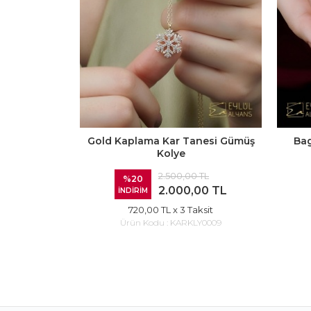
Gold Kaplama Kar Tanesi Gümüş
Bag
Kolye
2.500,00 TL
%20
2.000,00 TL
İNDİRİM
720,00 TL
x 3 Taksit
Ürün Kodu :
KARKLY0009