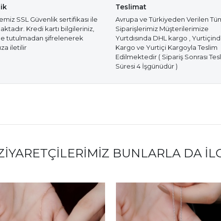
ik
Teslimat
miz SSL Güvenlik sertifikası ile
Avrupa ve Türkiyeden Verilen Tü
tadır. Kredi kartı bilgileriniz,
Siparişlerimiz Müşterilerimize
e tutulmadan şifrelenerek
Yurtdısında DHL kargo , Yurtiçin
a iletilir
Kargo ve Yurtiçi Kargoyla Teslim
Edilmektedir ( Sipariş Sonrası Tes
Süresi 4 İşgünüdür )
ZIYARETÇILERIMIZ BUNLARLA DA İL