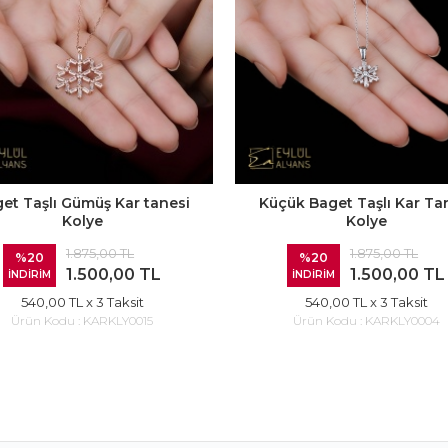
et Taşlı Gümüş Kar tanesi
Küçük Baget Taşlı Kar Ta
Kolye
Kolye
1.875,00 TL
1.875,00 TL
%20
%20
1.500,00 TL
1.500,00 TL
İNDİRİM
İNDİRİM
540,00 TL
x 3 Taksit
540,00 TL
x 3 Taksit
Ürün Kodu :
KARKLY0015
Ürün Kodu :
KARKLY0004