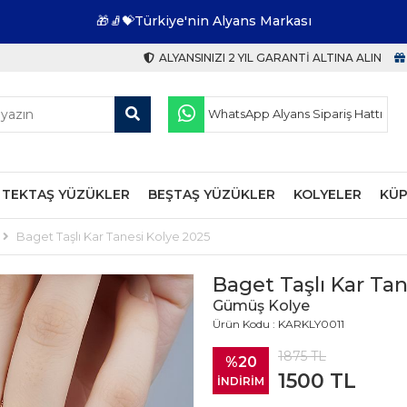
🎁🧦💝Türkiye'nin Alyans Markası
ALYANSINIZI 2 YIL GARANTI ALTINA ALIN
WhatsApp Alyans Sipariş Hattı
TEKTAŞ YÜZÜKLER
BEŞTAŞ YÜZÜKLER
KOLYELER
KÜP
Baget Taşlı Kar Tanesi Kolye 2025
Baget Taşlı Kar Tan
Gümüş Kolye
Ürün Kodu : KARKLY0011
1875
TL
%20
1500
TL
İNDİRİM