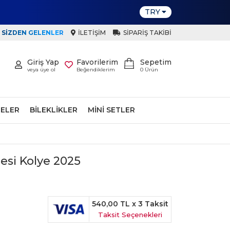
TRY
SIZDEN GELENLER
İLETIŞIM
SIPARIŞ TAKIBI
Giriş Yap
Favorilerim
Sepetim
veya üye ol
Beğendiklerim
0
Ürün
ELER
BILEKLIKLER
MINI SETLER
esi Kolye 2025
540,00 TL
x 3 Taksit
Taksit Seçenekleri