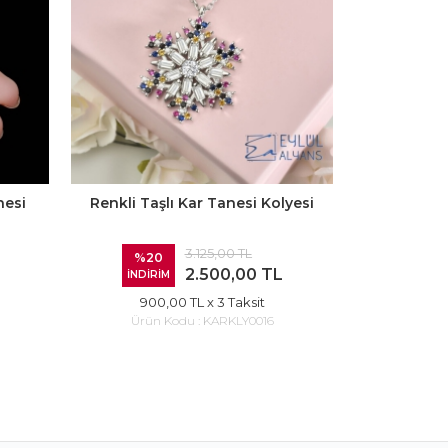
nesi
Renkli Taşlı Kar Tanesi Kolyesi
Kar Tanes
3.125,00 TL
%20
%20
2.500,00 TL
İNDİRİM
İNDİRİ
900,00 TL
x 3 Taksit
900
Ürün Kodu :
KARKLY0016
Ürün 