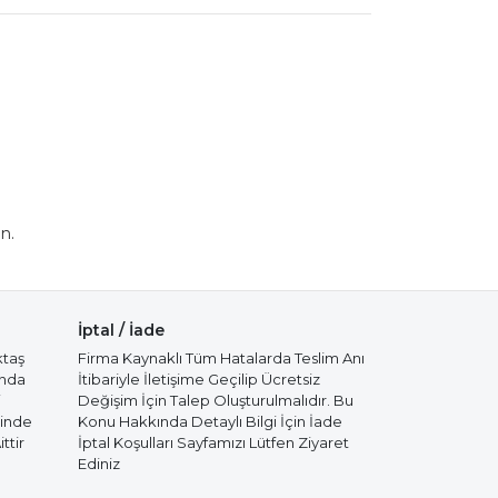
n.
İptal / İade
ktaş
Firma Kaynaklı Tüm Hatalarda Teslim Anı
ında
İtibariyle İletişime Geçilip Ücretsiz
i
Değişim İçin Talep Oluşturulmalıdır. Bu
cinde
Konu Hakkında Detaylı Bilgi İçin İade
ttir
İptal Koşulları Sayfamızı Lütfen Ziyaret
Ediniz