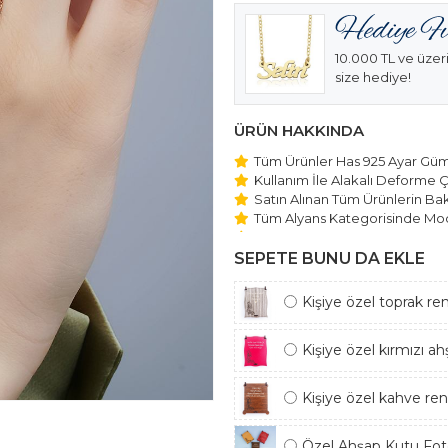
10.000 TL ve üzeri
size hediye!
ÜRÜN HAKKINDA
Tüm Ürünler Has 925 Ayar Gümü
Kullanım İle Alakalı Deforme Ç
Satın Alınan Tüm Ürünlerin Bakı
Tüm Alyans Kategorisinde Mod
Beştaş Tektaş Kolye ve Bilekli
Edilmektedir.
SEPETE BUNU DA EKLE
Kişiye özel toprak re
Kişiye özel kırmızı a
Kişiye özel kahve re
Özel Ahşap Kutu Foto