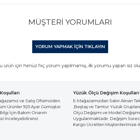
MÜŞTERI YORUMLARI
YORUM YAPMAK IÇIN TIKLAYIN
u ürün için henüz hiç yorum yapılmamış, ilk yorumu yapan siz olu
Koşulları
Yüzük Ölçü Değişim Koşulları
azamız ve Satış Ofisimizden
E-Mağazamızdan Satın Alınan Te
Tüm Ürünler 925 Ayar Gümüştür.
,Beştaş ve Tamtur Yüzük Gruplar
 Bilgi İçin Bakım Onarım
Ölçü Değişimi ve Model Değişim
ı İnceleyebilirsiniz
Uygulanmaktadır. Değişim Süre
Kargo Ücretleri Müşterilerimize Ai