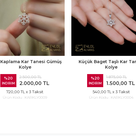
 Kaplama Kar Tanesi Gümüş
Küçük Baget Taşlı Kar Ta
Kolye
Kolye
2.500,00 TL
1.875,00 TL
%20
%20
2.000,00 TL
1.500,00 TL
İNDİRİM
İNDİRİM
720,00 TL
x 3 Taksit
540,00 TL
x 3 Taksit
Ürün Kodu :
KARKLY0009
Ürün Kodu :
KARKLY0004