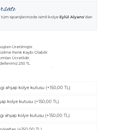
 tüm siparişlerinizde isimli kolye
Eylül Alyans
'dan
şten Üretilmiştir.
izilme Renk Kaybı Olabilir.
mları Ücretlidir.
ellerimiz 250 TL
k Modellerimiz 150 TL Sabit Ücret ile Hareket
ngi ahşap kolye kutusu (+150,00 TL)
hşap kolye kutusu (+150,00 TL)
ngi ahşap kolye kutusu (+150,00 TL)
ğrafları (+150,00 TL)