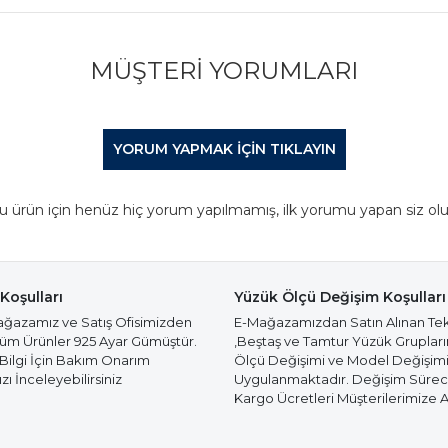
MÜŞTERI YORUMLARI
YORUM YAPMAK IÇIN TIKLAYIN
u ürün için henüz hiç yorum yapılmamış, ilk yorumu yapan siz olu
Koşulları
Yüzük Ölçü Değişim Koşulları
azamız ve Satış Ofisimizden
E-Mağazamızdan Satın Alınan Te
Tüm Ürünler 925 Ayar Gümüştür.
,Beştaş ve Tamtur Yüzük Gruplar
 Bilgi İçin Bakım Onarım
Ölçü Değişimi ve Model Değişim
ı İnceleyebilirsiniz
Uygulanmaktadır. Değişim Süre
Kargo Ücretleri Müşterilerimize Ai