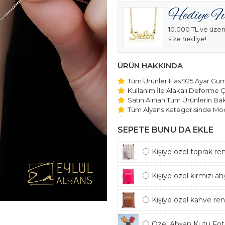
10.000 TL ve üzeri
size hediye!
ÜRÜN HAKKINDA
Tüm Ürünler Has 925 Ayar Gümü
Kullanım İle Alakalı Deforme Ç
Satın Alınan Tüm Ürünlerin Bakı
Tüm Alyans Kategorisinde Mod
Beştaş Tektaş Kolye ve Bilekli
Edilmektedir.
SEPETE BUNU DA EKLE
Kişiye özel toprak re
Kişiye özel kırmızı a
Kişiye özel kahve re
Özel Ahşap Kutu Foto