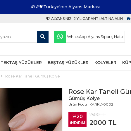
🎁🧦💝Türkiye'nin Alyans Markası
ALYANSINIZI 2 YIL GARANTI ALTINA ALIN
WhatsApp Alyans Sipariş Hattı
TEKTAŞ YÜZÜKLER
BEŞTAŞ YÜZÜKLER
KOLYELER
KÜP
Rose Kar Taneli Gümüş Kolye
Rose Kar Taneli G
Gümüş Kolye
Ürün Kodu : KARKLY0002
2500
TL
%20
2000
TL
İNDİRİM