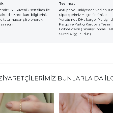
ik
Teslimat
miz SSL Güvenlik sertifikası ile
Avrupa ve Türkiyeden Verilen Tü
tadır. Kredi kartı bilgileriniz,
Siparişlerimiz Müşterilerimize
e tutulmadan şifrelenerek
Yurtdısında DHL kargo , Yurtiçin
a iletilir
Kargo ve Yurtiçi Kargoyla Teslim
Edilmektedir ( Sipariş Sonrası Tes
Süresi 4 İşgünüdür )
ZIYARETÇILERIMIZ BUNLARLA DA İL