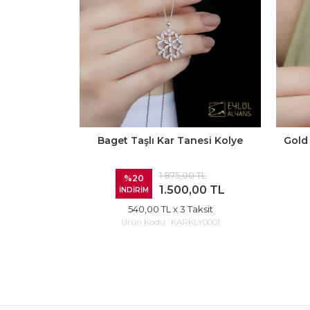
Baget Taşlı Kar Tanesi Kolye
Gold
1.875,00 TL
%20
1.500,00 TL
İNDİRİM
540,00 TL
x 3 Taksit
Ürün Kodu :
KARKLY0001