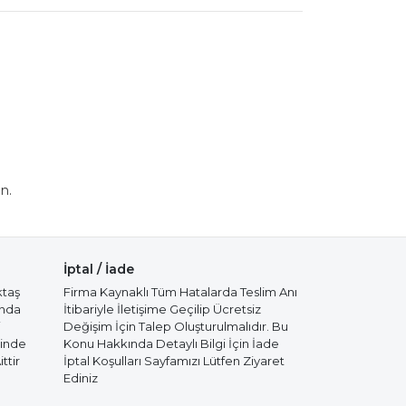
n.
İptal / İade
ktaş
Firma Kaynaklı Tüm Hatalarda Teslim Anı
ında
İtibariyle İletişime Geçilip Ücretsiz
i
Değişim İçin Talep Oluşturulmalıdır. Bu
cinde
Konu Hakkında Detaylı Bilgi İçin İade
ttir
İptal Koşulları Sayfamızı Lütfen Ziyaret
Ediniz