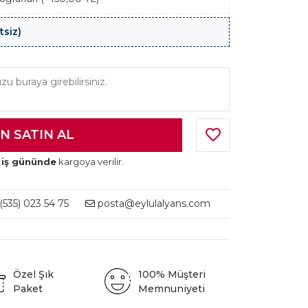
tsiz)
 iş gününde
kargoya verilir.
535) 023 54 75
posta@eylulalyans.com
Özel Şık
100% Müşteri
Paket
Memnuniyeti