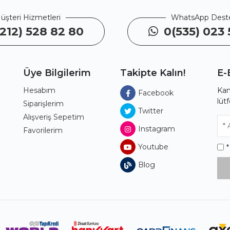
üşteri Hizmetleri
WhatsApp Dest
212) 528 82 80
0(535) 023 
Üye Bilgilerim
Takipte Kalın!
E-
Hesabım
Kam
Facebook
lüt
ı
Siparişlerim
Twitter
Alışveriş Sepetim
Instagram
Favorilerim
Youtube
Blog