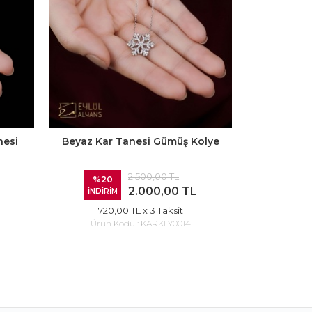
nesi
Beyaz Kar Tanesi Gümüş Kolye
Baget Ta
2.500,00 TL
%20
%20
2.000,00 TL
İNDİRİM
İNDİR
720,00 TL
x 3 Taksit
540
Ürün Kodu :
KARKLY0014
Ürün