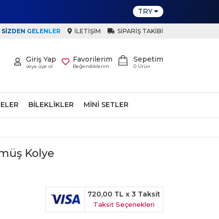
TRY
SIZDEN GELENLER
İLETIŞIM
SIPARIŞ TAKIBI
Giriş Yap
Favorilerim
Sepetim
veya üye ol
Beğendiklerim
0
Ürün
ELER
BILEKLIKLER
MINI SETLER
ümüş Kolye
720,00 TL
x 3 Taksit
Taksit Seçenekleri