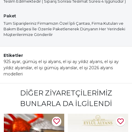
Teslim Edilmektedir ( Sipariş Sonrası Teslimat Süresi 4 İşgünüdür )
Paket
Tüm Siparişleriniz Firmamızın Özel İpli Çantası, Firma Kutuları ve
Bakım Belgesi İle Özenle Paketlenerek Dünyanın Her Yerindeki
Müşterilerimize Gönderilir
Etiketler
925 ayar
,
gümüş el işi alyans
,
el işi ay yıldız alyans
,
el işi ay
yıldız alyanslar
,
el işi gümüş alyanslar
,
el işi 2026 alyans
modelleri
DIĞER ZIYARETÇILERIMIZ
BUNLARLA DA İLGILENDI