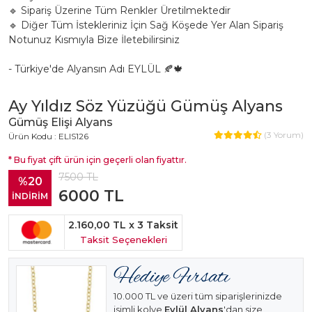
🔹 Sipariş Üzerine Tüm Renkler Üretilmektedir
🔹 Diğer Tüm İstekleriniz İçin Sağ Köşede Yer Alan Sipariş
Notunuz Kısmıyla Bize İletebilirsiniz
- Türkiye'de Alyansın Adı EYLÜL 🍂🍁
Ay Yıldız Söz Yüzüğü Gümüş Alyans
Gümüş Elişi Alyans
(
3
Yorum)
Ürün Kodu : ELIS126
* Bu fiyat çift ürün için geçerli olan fiyattır.
7500
TL
%20
6000
TL
İNDİRİM
2.160,00 TL
x 3 Taksit
Taksit Seçenekleri
10.000 TL ve üzeri tüm siparişlerinizde
isimli kolye
Eylül Alyans
'dan size