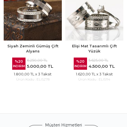
Siyah Zeminli Gümüş Çift
Elişi Mat Tasarımlı Çift
Alyans
Yüzük
6.250,00 TL
5.625,00 TL
%20
%20
5.000,00 TL
4.500,00 TL
İNDİRİM
İNDİRİM
1.800,00 TL
x 3 Taksit
1.620,00 TL
x 3 Taksit
Ürün Kodu :
ELIS278
Ürün Kodu :
ELIS114
Müşteri Hizmetleri