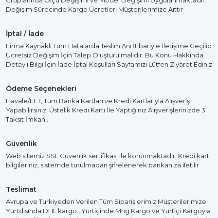
Gruplarında Ölçü Değişimi ve Model Değişimi Uygulanmaktadır.
Değişim Sürecinde Kargo Ücretleri Müşterilerimize Aittir
İptal / İade
Firma Kaynaklı Tüm Hatalarda Teslim Anı İtibariyle İletişime Geçilip
Ücretsiz Değişim İçin Talep Oluşturulmalıdır. Bu Konu Hakkında
Detaylı Bilgi İçin İade İptal Koşulları Sayfamızı Lütfen Ziyaret Ediniz
Ödeme Seçenekleri
Havale/EFT, Tüm Banka Kartları ve Kredi Kartlarıyla Alışveriş
Yapabilirsiniz. Üstelik Kredi Kartı İle Yaptığınız Alışverişlerinizde 3
Taksit İmkanı.
Güvenlik
Web sitemiz SSL Güvenlik sertifikası ile korunmaktadır. Kredi kartı
bilgileriniz, sistemde tutulmadan şifrelenerek bankanıza iletilir
Teslimat
Avrupa ve Türkiyeden Verilen Tüm Siparişlerimiz Müşterilerimize
Yurtdısında DHL kargo , Yurtiçinde Mng Kargo ve Yurtiçi Kargoyla