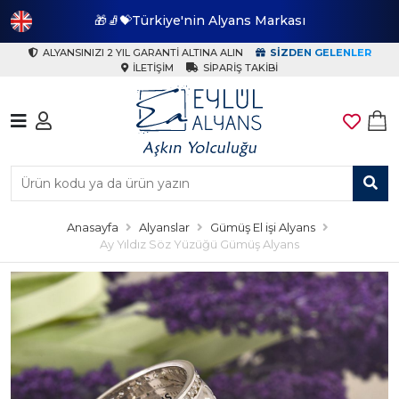
🎁🧦💝Türkiye'nin Alyans Markası
🎁
ALYANSINIZI 2 YIL GARANTI ALTINA ALIN
SIZDEN GELENLER
İLETIŞIM
SIPARIŞ TAKIBI
Anasayfa
Alyanslar
Gümüş El işi Alyans
Ay Yıldız Söz Yüzüğü Gümüş Alyans