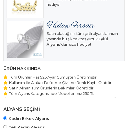
hediye!
Satın alacağınız tüm çiftli alyanslarınızın
yanında bu şık tek taş yüzük
Eylül
Alyans
'dan size hediye!
ÜRÜN HAKKINDA
Tüm Ürünler Has 925 Ayar Gümüşten Üretilmiştir.
Kullanım İle Alakalı Deforme Çizilme Renk Kaybı Olabilir.
Satın Alınan Tüm Ürünlerin Bakımları Ücretlidir.
Tüm Alyans Kategorisinde Modellerimiz 250 TL
Beştaş Tektaş Kolye ve Bileklik Modellerimiz 150 TL Sabit Ücret
ile Hareket Edilmektedir.
ALYANS SEÇİMİ
Kadın Erkek Alyans
Tek Kadın Alyans