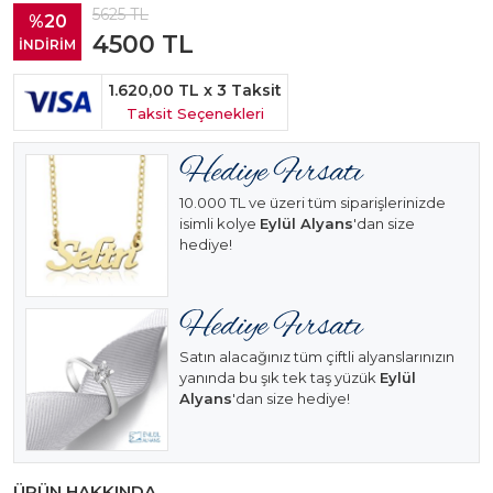
5625
TL
%20
4500
TL
İNDİRİM
1.620,00 TL
x 3 Taksit
Taksit Seçenekleri
10.000 TL ve üzeri tüm siparişlerinizde
isimli kolye
Eylül Alyans
'dan size
hediye!
Satın alacağınız tüm çiftli alyanslarınızın
yanında bu şık tek taş yüzük
Eylül
Alyans
'dan size hediye!
ÜRÜN HAKKINDA