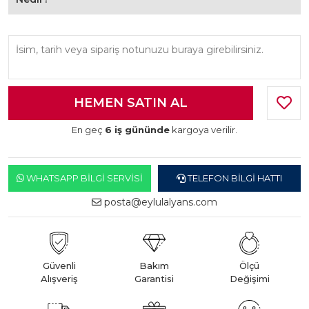
En geç
6 iş gününde
kargoya verilir.
WHATSAPP BILGI SERVISI
TELEFON BILGI HATTI
posta@eylulalyans.com
Güvenli
Bakım
Ölçü
Alışveriş
Garantisi
Değişimi