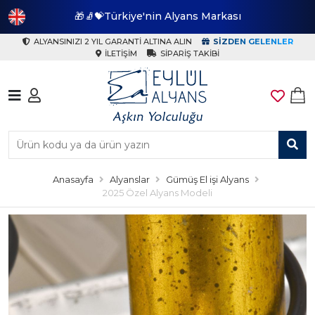
🎁🧦💝Türkiye'nin Alyans Markası
🎁
ALYANSINIZI 2 YIL GARANTI ALTINA ALIN
SIZDEN GELENLER
İLETIŞIM
SIPARIŞ TAKIBI
Anasayfa
Alyanslar
Gümüş El işi Alyans
2025 Özel Alyans Modeli