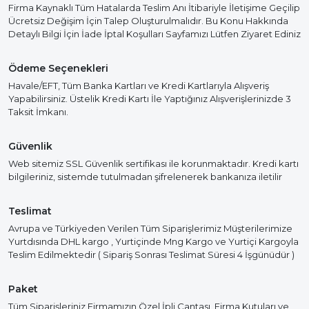
Firma Kaynaklı Tüm Hatalarda Teslim Anı İtibariyle İletişime Geçilip
Ücretsiz Değişim İçin Talep Oluşturulmalıdır. Bu Konu Hakkında
Detaylı Bilgi İçin İade İptal Koşulları Sayfamızı Lütfen Ziyaret Ediniz
Ödeme Seçenekleri
Havale/EFT, Tüm Banka Kartları ve Kredi Kartlarıyla Alışveriş
Yapabilirsiniz. Üstelik Kredi Kartı İle Yaptığınız Alışverişlerinizde 3
Taksit İmkanı.
Güvenlik
Web sitemiz SSL Güvenlik sertifikası ile korunmaktadır. Kredi kartı
bilgileriniz, sistemde tutulmadan şifrelenerek bankanıza iletilir
Teslimat
Avrupa ve Türkiyeden Verilen Tüm Siparişlerimiz Müşterilerimize
Yurtdısında DHL kargo , Yurtiçinde Mng Kargo ve Yurtiçi Kargoyla
Teslim Edilmektedir ( Sipariş Sonrası Teslimat Süresi 4 İşgünüdür )
Paket
Tüm Siparişleriniz Firmamızın Özel İpli Çantası, Firma Kutuları ve