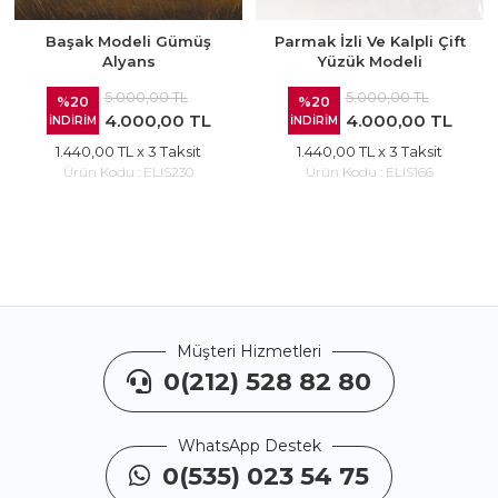
Başak Modeli Gümüş
Parmak İzli Ve Kalpli Çift
Alyans
Yüzük Modeli
5.000,00 TL
5.000,00 TL
%20
%20
4.000,00 TL
4.000,00 TL
İNDİRİM
İNDİRİM
1.440,00 TL
x 3 Taksit
1.440,00 TL
x 3 Taksit
Ürün Kodu :
ELIS230
Ürün Kodu :
ELIS166
Müşteri Hizmetleri
0(212) 528 82 80
WhatsApp Destek
0(535) 023 54 75