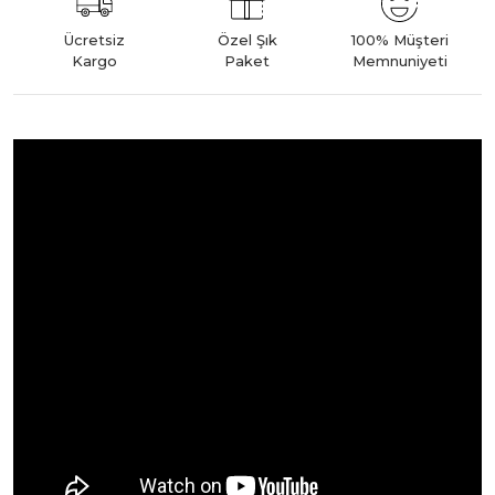
Ücretsiz
Özel Şık
100% Müşteri
Kargo
Paket
Memnuniyeti