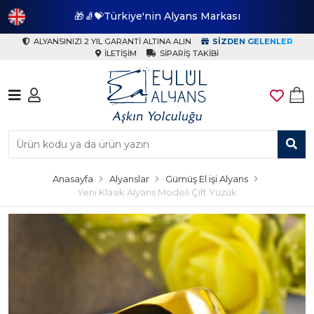
🎁🧦💝Türkiye'nin Alyans Markası
🎁
ALYANSINIZI 2 YIL GARANTI ALTINA ALIN
SIZDEN GELENLER
İLETIŞIM
SIPARIŞ TAKIBI
Anasayfa
Alyanslar
Gümüş El işi Alyans
Yeni Klasik Alyans Modeli Çift Yüzük