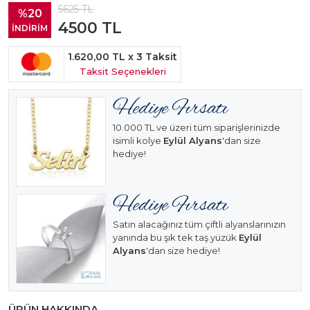
5625
TL
%20
4500
TL
İNDİRİM
1.620,00 TL
x 3 Taksit
Taksit Seçenekleri
10.000 TL ve üzeri tüm siparişlerinizde
isimli kolye
Eylül Alyans
'dan size
hediye!
Satın alacağınız tüm çiftli alyanslarınızın
yanında bu şık tek taş yüzük
Eylül
Alyans
'dan size hediye!
ÜRÜN HAKKINDA