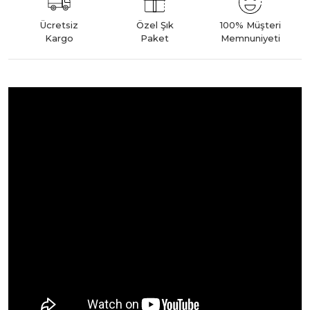
Ücretsiz
Özel Şık
100% Müşteri
Kargo
Paket
Memnuniyeti