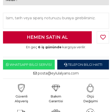
En geç
6 iş gününde
kargoya verilir.
WHATSAPP BILGI SERVISI
TELEFON BILGI HATTI
posta@eylulalyans.com
Güvenli
Bakım
Ölçü
Alışveriş
Garantisi
Değişimi