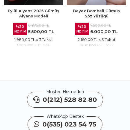
Eylül Alyans 2025 Gümüş
Beyaz Bombeli Gümüş
Alyans Modeli
Söz Yüzüğü
6.875,00 TL
7.500,00 TL
%20
%20
5.500,00 TL
6.000,00 TL
İNDİRİM
İNDİRİM
1.980,00 TL
x 3 Taksit
2.160,00 TL
x 3 Taksit
Ürün Kodu :
ELIS316
Ürün Kodu :
ELIS322
Müşteri Hizmetleri
0(212) 528 82 80
WhatsApp Destek
0(535) 023 54 75