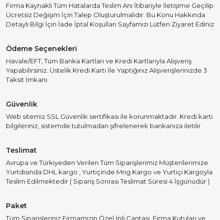
Firma Kaynaklı Tüm Hatalarda Teslim Anı İtibariyle İletişime Geçilip
Ücretsiz Değişim İçin Talep Oluşturulmalıdır. Bu Konu Hakkında
Detaylı Bilgi İçin İade İptal Koşulları Sayfamızı Lütfen Ziyaret Ediniz
Ödeme Seçenekleri
Havale/EFT, Tüm Banka Kartları ve Kredi Kartlarıyla Alışveriş
Yapabilirsiniz. Üstelik Kredi Kartı İle Yaptığınız Alışverişlerinizde 3
Taksit İmkanı.
Güvenlik
Web sitemiz SSL Güvenlik sertifikası ile korunmaktadır. Kredi kartı
bilgileriniz, sistemde tutulmadan şifrelenerek bankanıza iletilir
Teslimat
Avrupa ve Türkiyeden Verilen Tüm Siparişlerimiz Müşterilerimize
Yurtdısında DHL kargo , Yurtiçinde Mng Kargo ve Yurtiçi Kargoyla
Teslim Edilmektedir ( Sipariş Sonrası Teslimat Süresi 4 İşgünüdür )
Paket
Tüm Siparişleriniz Firmamızın Özel İpli Çantası, Firma Kutuları ve