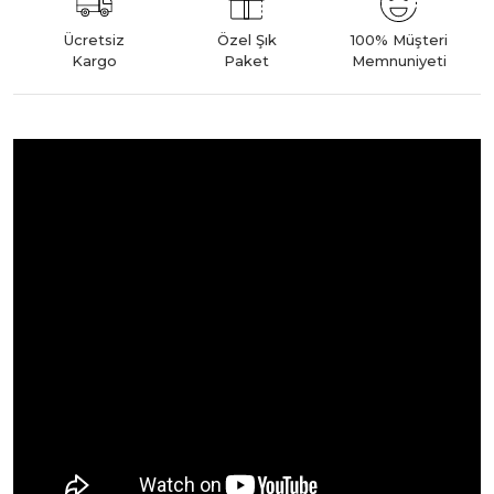
Ücretsiz
Özel Şık
100% Müşteri
Kargo
Paket
Memnuniyeti