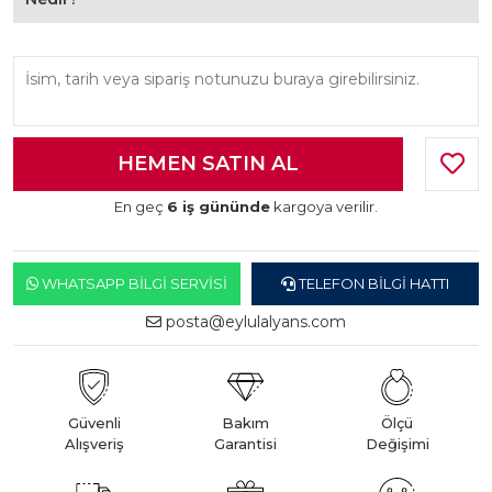
En geç
6 iş gününde
kargoya verilir.
WHATSAPP BILGI SERVISI
TELEFON BILGI HATTI
posta@eylulalyans.com
Güvenli
Bakım
Ölçü
Alışveriş
Garantisi
Değişimi