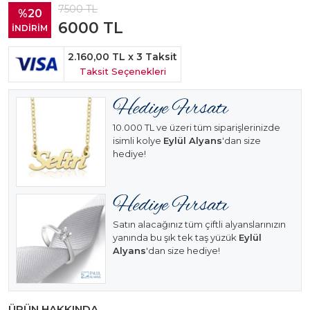
7500
TL
%20
6000
TL
İNDİRİM
2.160,00 TL
x 3 Taksit
Taksit Seçenekleri
10.000 TL ve üzeri tüm siparişlerinizde
isimli kolye
Eylül Alyans
'dan size
hediye!
Satın alacağınız tüm çiftli alyanslarınızın
yanında bu şık tek taş yüzük
Eylül
Alyans
'dan size hediye!
ÜRÜN HAKKINDA