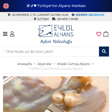
🎁🧦💝Türkiye'nin Alyans Markası
🎁
ALYANSINIZI 2 YIL GARANTI ALTINA ALIN
SIZDEN GELENLER
İLETIŞIM
SIPARIŞ TAKIBI
Anasayfa
Alyanslar
Klasik Gümüş Alyans
9 Milim Güz Modeli Gümüş Alyans