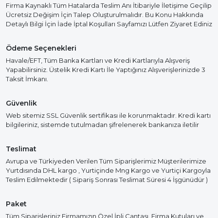
Firma Kaynaklı Tüm Hatalarda Teslim Anı İtibariyle İletişime Geçilip
Ücretsiz Değişim İçin Talep Oluşturulmalıdır. Bu Konu Hakkında
Detaylı Bilgi İçin İade İptal Koşulları Sayfamızı Lütfen Ziyaret Ediniz
Ödeme Seçenekleri
Havale/EFT, Tüm Banka Kartları ve Kredi Kartlarıyla Alışveriş
Yapabilirsiniz. Üstelik Kredi Kartı İle Yaptığınız Alışverişlerinizde 3
Taksit İmkanı.
Güvenlik
Web sitemiz SSL Güvenlik sertifikası ile korunmaktadır. Kredi kartı
bilgileriniz, sistemde tutulmadan şifrelenerek bankanıza iletilir
Teslimat
Avrupa ve Türkiyeden Verilen Tüm Siparişlerimiz Müşterilerimize
Yurtdısında DHL kargo , Yurtiçinde Mng Kargo ve Yurtiçi Kargoyla
Teslim Edilmektedir ( Sipariş Sonrası Teslimat Süresi 4 İşgünüdür )
Paket
Tüm Siparişleriniz Firmamızın Özel İpli Çantası, Firma Kutuları ve