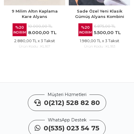
9 Milim Altın Kaplama
Sade Özel Yeni Klasik
Kare Alyans
Gümüş Alyans Kombini
10.000,00 TL
6.875,00 TL
%20
%20
8.000,00 TL
5.500,00 TL
İNDİRİM
İNDİRİM
2.880,00 TL
x 3 Taksit
1.980,00 TL
x 3 Taksit
Ürün Kodu :
KL167
Ürün Kodu :
KL183
Müşteri Hizmetleri
0(212) 528 82 80
WhatsApp Destek
0(535) 023 54 75