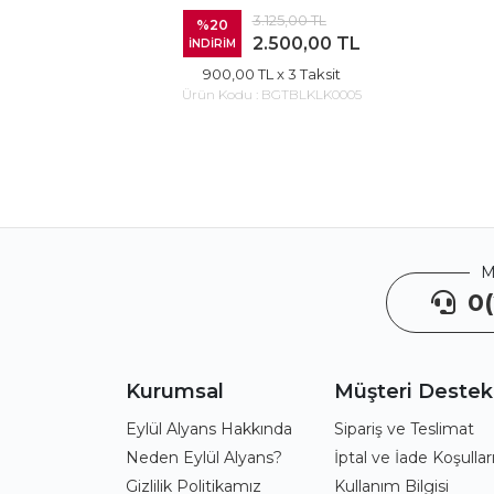
3.125,00 TL
%20
2.500,00 TL
İNDİRİM
900,00 TL
x 3 Taksit
Ürün Kodu :
BGTBLKLK0005
M
0(
Kurumsal
Müşteri Destek
Eylül Alyans Hakkında
Sipariş ve Teslimat
Neden Eylül Alyans?
İptal ve İade Koşullar
Gizlilik Politikamız
Kullanım Bilgisi