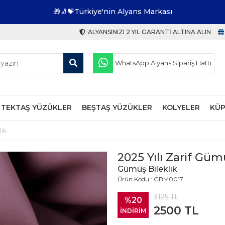
🎁🧦💝Türkiye'nin Alyans Markası
ALYANSINIZI 2 YIL GARANTI ALTINA ALIN
WhatsApp Alyans Sipariş Hattı
TEKTAŞ YÜZÜKLER
BEŞTAŞ YÜZÜKLER
KOLYELER
KÜP
lik
2025 Yılı Zarif Güm
Gümüş Bileklik
Ürün Kodu : GBM0017
3125
TL
%20
2500
TL
İNDİRİM