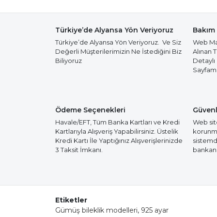
Türkiye’de Alyansa Yön Veriyoruz
Bakım 
Türkiye’de Alyansa Yön Veriyoruz. Ve Siz
Web Mağ
Değerli Müşterilerimizin Ne İstediğini Biz
Alınan 
Biliyoruz
Detaylı
Sayfamız
Ödeme Seçenekleri
Güvenl
Havale/EFT, Tüm Banka Kartları ve Kredi
Web site
Kartlarıyla Alışveriş Yapabilirsiniz. Üstelik
korunmak
Kredi Kartı İle Yaptığınız Alışverişlerinizde
sistemd
3 Taksit İmkanı.
bankanız
Etiketler
Gümüş bileklik modelleri
,
925 ayar