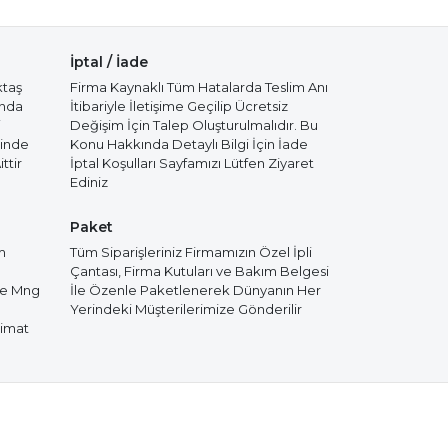
İptal / İade
ktaş
Firma Kaynaklı Tüm Hatalarda Teslim Anı
ında
İtibariyle İletişime Geçilip Ücretsiz
i
Değişim İçin Talep Oluşturulmalıdır. Bu
cinde
Konu Hakkında Detaylı Bilgi İçin İade
ttir
İptal Koşulları Sayfamızı Lütfen Ziyaret
Ediniz
Paket
m
Tüm Siparişleriniz Firmamızın Özel İpli
Çantası, Firma Kutuları ve Bakım Belgesi
de Mng
İle Özenle Paketlenerek Dünyanın Her
Yerindeki Müşterilerimize Gönderilir
limat