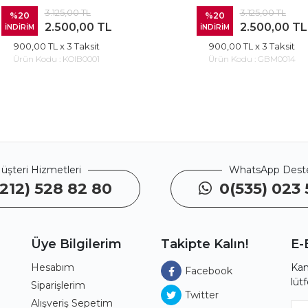
3.125,00 TL
3.125,00 TL
%20
%20
2.500,00 TL
2.500,00 TL
İNDİRİM
İNDİRİM
900,00 TL
x 3 Taksit
900,00 TL
x 3 Taksit
Ürün Kodu :
KOIB0001
Ürün Kodu :
GBM0014
üşteri Hizmetleri
WhatsApp Dest
212) 528 82 80
0(535) 023 
Üye Bilgilerim
Takipte Kalın!
E-
Hesabım
Kam
Facebook
lüt
ı
Siparişlerim
Twitter
Alışveriş Sepetim