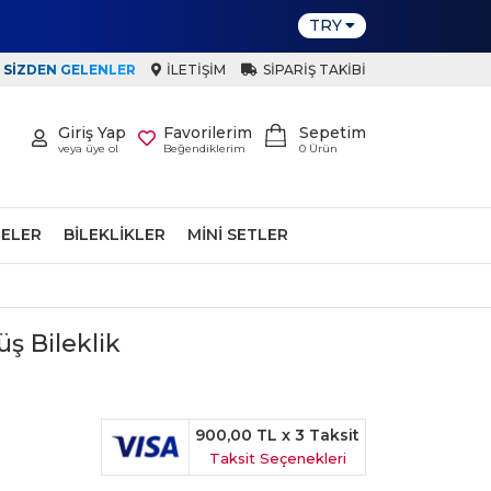
TRY
SIZDEN GELENLER
İLETIŞIM
SIPARIŞ TAKIBI
Giriş Yap
Favorilerim
Sepetim
veya üye ol
Beğendiklerim
0
Ürün
ELER
BILEKLIKLER
MINI SETLER
üş Bileklik
900,00 TL
x 3 Taksit
Taksit Seçenekleri