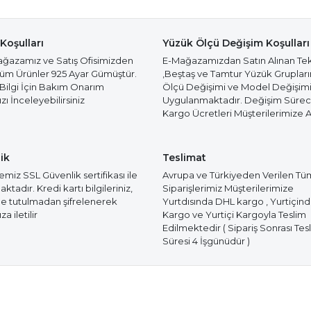
Koşulları
Yüzük Ölçü Değişim Koşulları
azamız ve Satış Ofisimizden
E-Mağazamızdan Satın Alınan Te
Tüm Ürünler 925 Ayar Gümüştür.
,Beştaş ve Tamtur Yüzük Gruplar
 Bilgi İçin Bakım Onarım
Ölçü Değişimi ve Model Değişim
ı İnceleyebilirsiniz
Uygulanmaktadır. Değişim Süre
Kargo Ücretleri Müşterilerimize Ai
ik
Teslimat
miz SSL Güvenlik sertifikası ile
Avrupa ve Türkiyeden Verilen Tü
tadır. Kredi kartı bilgileriniz,
Siparişlerimiz Müşterilerimize
e tutulmadan şifrelenerek
Yurtdısında DHL kargo , Yurtiçin
a iletilir
Kargo ve Yurtiçi Kargoyla Teslim
Edilmektedir ( Sipariş Sonrası Tes
Süresi 4 İşgünüdür )