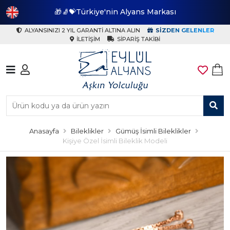
🎁🧦💝Türkiye'nin Alyans Markası
🎁
ALYANSINIZI 2 YIL GARANTI ALTINA ALIN
SIZDEN GELENLER
İLETIŞIM
SIPARIŞ TAKIBI
Anasayfa
Bileklikler
Gümüş İsimli Bileklikler
Kişiye Özel İsimli Bileklik Modeli