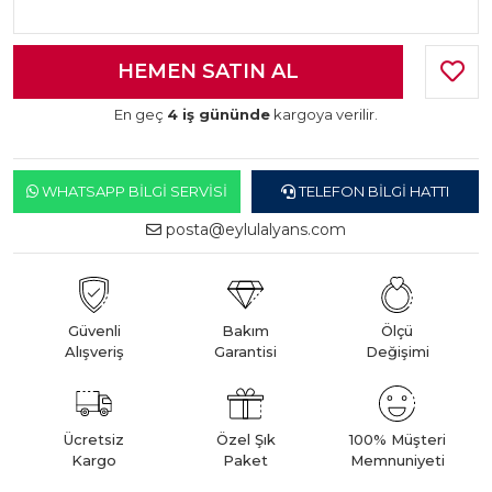
En geç
4 iş gününde
kargoya verilir.
WHATSAPP BILGI SERVISI
TELEFON BILGI HATTI
posta@eylulalyans.com
Güvenli
Bakım
Ölçü
Alışveriş
Garantisi
Değişimi
Ücretsiz
Özel Şık
100% Müşteri
Kargo
Paket
Memnuniyeti