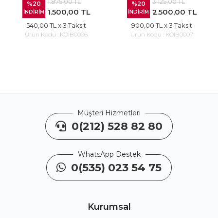
1.875,00 TL
3.125,00 TL
%20
%20
1.500,00 TL
2.500,00 TL
İNDİRİM
İNDİRİM
540,00 TL
x 3 Taksit
900,00 TL
x 3 Taksit
Ürün Kodu :
KOIB0006
Ürün Kodu :
KOIB0007
Müşteri Hizmetleri
0(212) 528 82 80
WhatsApp Destek
0(535) 023 54 75
Kurumsal