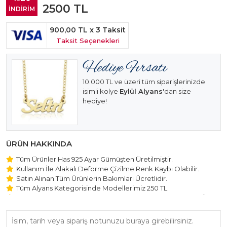
2500
TL
İNDİRİM
900,00 TL
x 3 Taksit
Taksit Seçenekleri
10.000 TL ve üzeri tüm siparişlerinizde
isimli kolye
Eylül Alyans
'dan size
hediye!
ÜRÜN HAKKINDA
Tüm Ürünler Has 925 Ayar Gümüşten Üretilmiştir.
Kullanım İle Alakalı Deforme Çizilme Renk Kaybı Olabilir.
Satın Alınan Tüm Ürünlerin Bakımları Ücretlidir.
Tüm Alyans Kategorisinde Modellerimiz 250 TL
Beştaş Tektaş Kolye ve Bileklik Modellerimiz 150 TL Sabit Ücret
ile Hareket Edilmektedir.