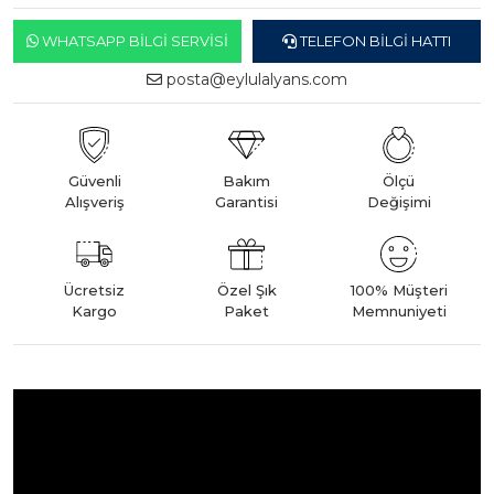
WHATSAPP BILGI SERVISI
TELEFON BILGI HATTI
posta@eylulalyans.com
Güvenli
Bakım
Ölçü
Alışveriş
Garantisi
Değişimi
Ücretsiz
Özel Şık
100% Müşteri
Kargo
Paket
Memnuniyeti