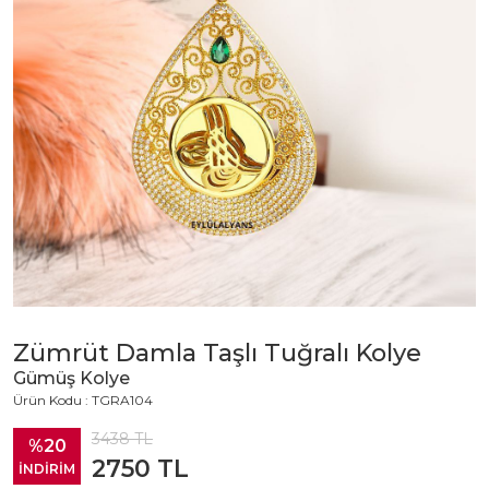
Zümrüt Damla Taşlı Tuğralı Kolye
Gümüş Kolye
Ürün Kodu : TGRA104
3438
TL
%20
2750
TL
İNDİRİM