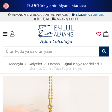
🎁🧦💝Türkiye'nin Alyans Markası
🎁
ALYANSINIZI 2 YIL GARANTI ALTINA ALIN
SIZDEN GELENLER
İLETIŞIM
SIPARIŞ TAKIBI
Anasayfa
Kolyeler
Osmanlı Tuğralı Kolye Modelleri
Zümrüt Damla Taşlı Tuğralı Kolye