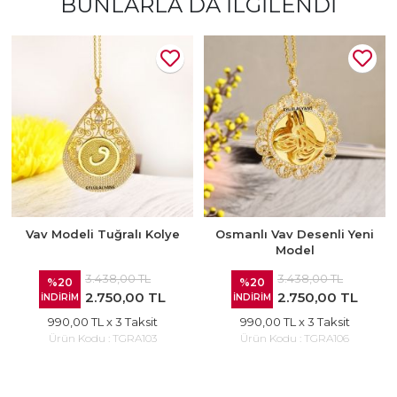
BUNLARLA DA İLGILENDI
Vav Modeli Tuğralı Kolye
Osmanlı Vav Desenli Yeni
Model
3.438,00 TL
3.438,00 TL
%20
%20
2.750,00 TL
2.750,00 TL
İNDİRİM
İNDİRİM
990,00 TL
x 3 Taksit
990,00 TL
x 3 Taksit
Ürün Kodu :
TGRA103
Ürün Kodu :
TGRA106