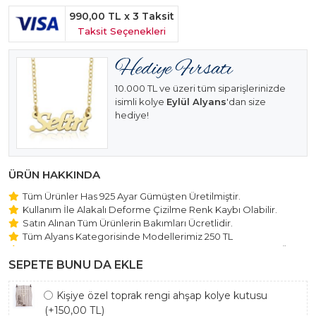
990,00 TL
x 3 Taksit
Taksit Seçenekleri
10.000 TL ve üzeri tüm siparişlerinizde
isimli kolye
Eylül Alyans
'dan size
hediye!
ÜRÜN HAKKINDA
Tüm Ürünler Has 925 Ayar Gümüşten Üretilmiştir.
Kullanım İle Alakalı Deforme Çizilme Renk Kaybı Olabilir.
Satın Alınan Tüm Ürünlerin Bakımları Ücretlidir.
Tüm Alyans Kategorisinde Modellerimiz 250 TL
Beştaş Tektaş Kolye ve Bileklik Modellerimiz 150 TL Sabit Ücret
ile Hareket Edilmektedir.
SEPETE BUNU DA EKLE
Kişiye özel toprak rengi ahşap kolye kutusu
(+150,00 TL)