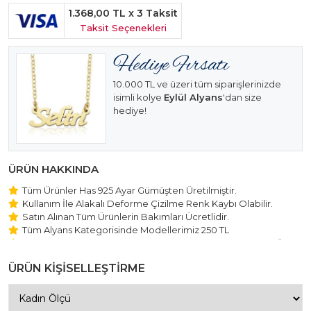
1.368,00 TL
x 3 Taksit
Taksit Seçenekleri
10.000 TL ve üzeri tüm siparişlerinizde
isimli kolye
Eylül Alyans
'dan size
hediye!
ÜRÜN HAKKINDA
Tüm Ürünler Has 925 Ayar Gümüşten Üretilmiştir.
Kullanım İle Alakalı Deforme Çizilme Renk Kaybı Olabilir.
Satın Alınan Tüm Ürünlerin Bakımları Ücretlidir.
Tüm Alyans Kategorisinde Modellerimiz 250 TL
Beştaş Tektaş Kolye ve Bileklik Modellerimiz 150 TL Sabit Ücret
ile Hareket Edilmektedir.
ÜRÜN KİŞİSELLEŞTİRME