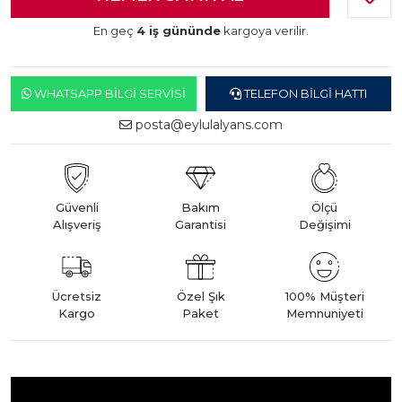
En geç
4 iş gününde
kargoya verilir.
WHATSAPP BILGI SERVISI
TELEFON BILGI HATTI
posta@eylulalyans.com
Güvenli
Bakım
Ölçü
Alışveriş
Garantisi
Değişimi
Ücretsiz
Özel Şık
100% Müşteri
Kargo
Paket
Memnuniyeti