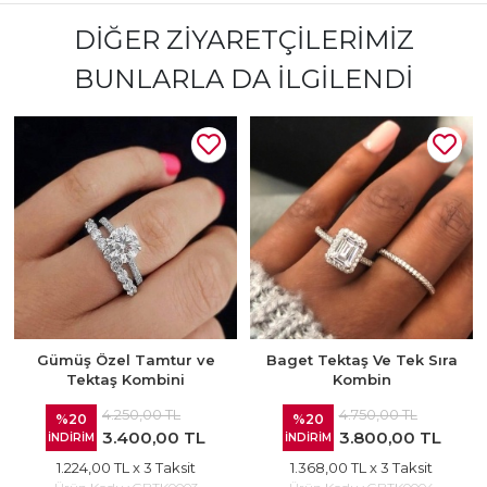
DIĞER ZIYARETÇILERIMIZ
BUNLARLA DA İLGILENDI
Gümüş Özel Tamtur ve
Baget Tektaş Ve Tek Sıra
Tektaş Kombini
Kombin
4.250,00 TL
4.750,00 TL
%20
%20
3.400,00 TL
3.800,00 TL
İNDİRİM
İNDİRİM
1.224,00 TL
x 3 Taksit
1.368,00 TL
x 3 Taksit