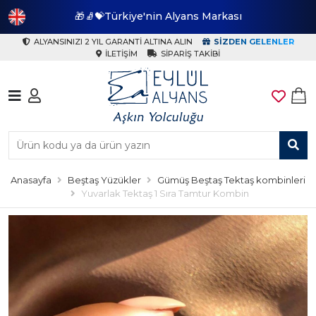
🎁🧦💝Türkiye'nin Alyans Markası
🎁
ALYANSINIZI 2 YIL GARANTI ALTINA ALIN
SIZDEN GELENLER
İLETIŞIM
SIPARIŞ TAKIBI
Anasayfa
Beştaş Yüzükler
Gümüş Beştaş Tektaş kombinleri
Yuvarlak Tektaş 1 Sıra Tamtur Kombin