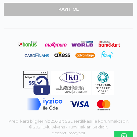
Kredi kartı bilgileriniz 256 Bit SSL sertifikası ile korunmaktadır.
© 2021 Eylül Alyans - Tüm Hakları Saklıdır.
e-ticaret: medyabil