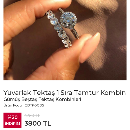
Yuvarlak Tektaş 1 Sıra Tamtur Kombin
Gümüş Beştaş Tektaş Kombinleri
Ürün Kodu : GBTK0005
4750
TL
%20
3800
TL
İNDİRİM