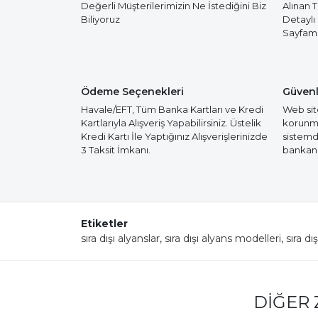
Değerli Müşterilerimizin Ne İstediğini Biz
Alınan 
Biliyoruz
Detaylı
Sayfamız
Ödeme Seçenekleri
Güvenl
Havale/EFT, Tüm Banka Kartları ve Kredi
Web site
Kartlarıyla Alışveriş Yapabilirsiniz. Üstelik
korunmak
Kredi Kartı İle Yaptığınız Alışverişlerinizde
sistemd
3 Taksit İmkanı.
bankanız
Etiketler
sıra dışı alyanslar
,
sıra dışı alyans modelleri
,
sıra dı
DIĞER 