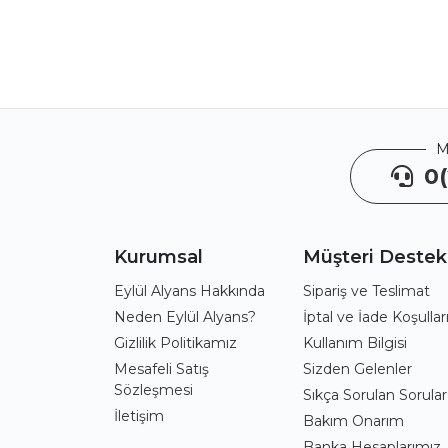
M
0(
Kurumsal
Müşteri Destek
Eylül Alyans Hakkında
Sipariş ve Teslimat
Neden Eylül Alyans?
İptal ve İade Koşullar
Gizlilik Politikamız
Kullanım Bilgisi
Mesafeli Satış
Sizden Gelenler
Sözleşmesi
Sıkça Sorulan Sorular
İletişim
Bakım Onarım
Banka Hesaplarımız