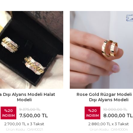
a Dışı Alyans Modeli Halat
Rose Gold Rüzgar Modeli 
Modeli
Dışı Alyans Modeli
9.375,00 TL
10.000,00 TL
%20
%20
7.500,00 TL
8.000,00 TL
İNDİRİM
İNDİRİM
2.700,00 TL
x 3 Taksit
2.880,00 TL
x 3 Taksit
Ürün Kodu :
OAM0021
Ürün Kodu :
OAM0004