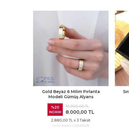
Gold Beyaz 6 Milim Pırlanta
Sır
Modeli Gümüş Alyans
10.000,00 TL
%20
8.000,00 TL
İNDİRİM
2.880,00 TL
x 3 Taksit
Ürün Kodu :
OAM0008