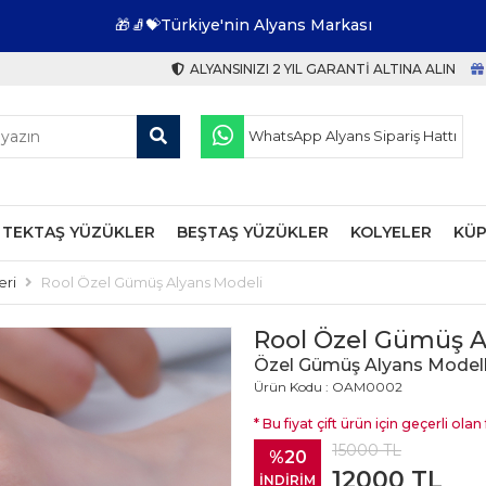
🎁🧦💝Türkiye'nin Alyans Markası
ALYANSINIZI 2 YIL GARANTI ALTINA ALIN
WhatsApp Alyans Sipariş Hattı
TEKTAŞ YÜZÜKLER
BEŞTAŞ YÜZÜKLER
KOLYELER
KÜP
eri
Rool Özel Gümüş Alyans Modeli
Rool Özel Gümüş A
Özel Gümüş Alyans Modell
Ürün Kodu : OAM0002
* Bu fiyat çift ürün için geçerli olan f
15000
TL
%20
12000
TL
İNDİRİM