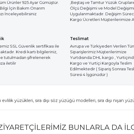
Tüm Ürünler 925 Ayar Gümüştür.
,Beştaş ve Tamtur Yüzük Gruplar
 Bilgi İçin Bakım Onarım
Ölçü Değişimi ve Model Değişim
ı İnceleyebilirsiniz
Uygulanmaktadır. Değişim Süre
Kargo Ücretleri Müşterilerimize Ai
ik
Teslimat
miz SSL Güvenlik sertifikası ile
Avrupa ve Türkiyeden Verilen Tü
tadır. Kredi kartı bilgileriniz,
Siparişlerimiz Müşterilerimize
e tutulmadan şifrelenerek
Yurtdısında DHL kargo , Yurtiçin
a iletilir
Kargo ve Yurtiçi Kargoyla Teslim
Edilmektedir ( Sipariş Sonrası Tes
Süresi 4 İşgünüdür )
şı evlilik yüzükleri
,
sıra dışı söz yüzüğü modelleri
,
sıra dışı nişan yüz
ZIYARETÇILERIMIZ BUNLARLA DA İL