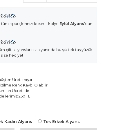
 tüm siparişlerinizde isimli kolye
Eylül Alyans
'dan
üm çiftli alyanslarınızın yanında bu şık tek taş yüzük
 size hediye!
şten Üretilmiştir.
izilme Renk Kaybı Olabilir.
mları Ücretlidir.
ellerimiz 250 TL
k Modellerimiz 150 TL Sabit Ücret ile Hareket
k Kadın Alyans
Tek Erkek Alyans