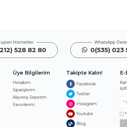
üşteri Hizmetleri
WhatsApp Dest
212) 528 82 80
0(535) 023 
Üye Bilgilerim
Takipte Kalın!
E-
Hesabım
Kam
Facebook
lüt
ı
Siparişlerim
Twitter
Alışveriş Sepetim
Instagram
Favorilerim
Youtube
Blog