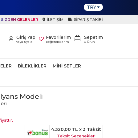
TRY
SIZDEN GELENLER
İLETIŞIM
SIPARIŞ TAKIBI
Giriş Yap
Favorilerim
Sepetim
veya üye ol
Beğendiklerim
0
Ürün
ELER
BILEKLIKLER
MINI SETLER
lyans Modeli
eri
iyattır.
4.320,00 TL
x 3 Taksit
Taksit Seçenekleri