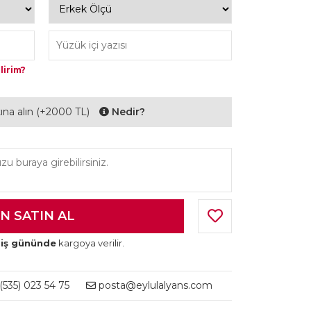
lirim?
ltına alın (+2000 TL)
Nedir?
 iş gününde
kargoya verilir.
535) 023 54 75
posta@eylulalyans.com