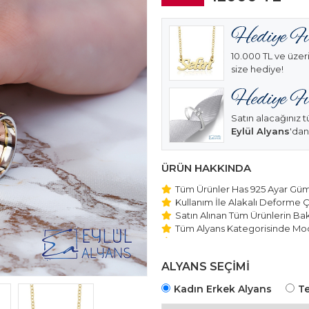
10.000 TL ve üzeri
size hediye!
Satın alacağınız t
Eylül Alyans
'dan
ÜRÜN HAKKINDA
Tüm Ürünler Has 925 Ayar Gümü
Kullanım İle Alakalı Deforme Ç
Satın Alınan Tüm Ürünlerin Bakı
Tüm Alyans Kategorisinde Mod
Beştaş Tektaş Kolye ve Bilekli
Edilmektedir.
ALYANS SEÇİMİ
Kadın Erkek Alyans
Te