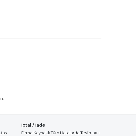
n.
İptal / İade
ktaş
Firma Kaynaklı Tüm Hatalarda Teslim Anı