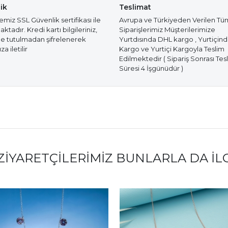
ik
Teslimat
miz SSL Güvenlik sertifikası ile
Avrupa ve Türkiyeden Verilen Tü
tadır. Kredi kartı bilgileriniz,
Siparişlerimiz Müşterilerimize
e tutulmadan şifrelenerek
Yurtdısında DHL kargo , Yurtiçin
a iletilir
Kargo ve Yurtiçi Kargoyla Teslim
Edilmektedir ( Sipariş Sonrası Tes
Süresi 4 İşgünüdür )
ZIYARETÇILERIMIZ BUNLARLA DA İL