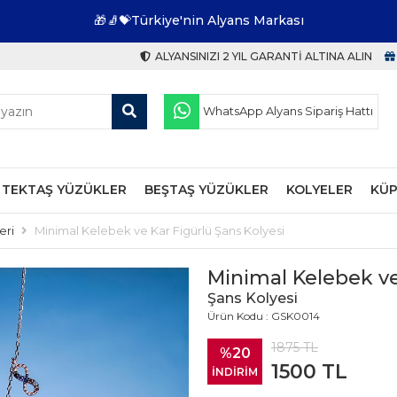
🎁🧦💝Türkiye'nin Alyans Markası
ALYANSINIZI 2 YIL GARANTI ALTINA ALIN
WhatsApp Alyans Sipariş Hattı
TEKTAŞ YÜZÜKLER
BEŞTAŞ YÜZÜKLER
KOLYELER
KÜP
eri
Minimal Kelebek ve Kar Figürlü Şans Kolyesi
Minimal Kelebek ve
Şans Kolyesi
Ürün Kodu : GSK0014
1875
TL
%20
1500
TL
İNDİRİM