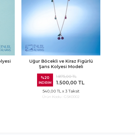
lyesi
Uğur Böcekli ve Kiraz Figürlü
Gümüş Gö
Şans Kolyesi Modeli
Ko
1.875,00 TL
%20
%20
1.500,00 TL
İNDİRİM
İNDİR
540,00 TL
x 3 Taksit
540
Ürün Kodu :
GSK0002
Ürü