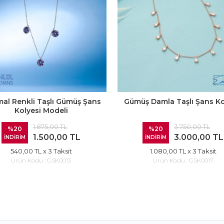
mal Renkli Taşlı Gümüş Şans
Gümüş Damla Taşlı Şans Ko
Kolyesi Modeli
1.875,00 TL
3.750,00 TL
%20
%20
1.500,00 TL
3.000,00 TL
İNDİRİM
İNDİRİM
540,00 TL
x 3 Taksit
1.080,00 TL
x 3 Taksit
Ürün Kodu :
GSK0013
Ürün Kodu :
GSK0017