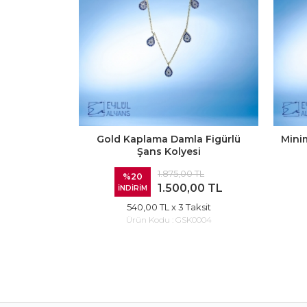
Gold Kaplama Damla Figürlü
Mini
Şans Kolyesi
1.875,00 TL
%20
1.500,00 TL
İNDİRİM
540,00 TL
x 3 Taksit
Ürün Kodu :
GSK0004