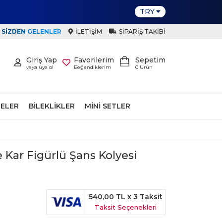
TRY
SIZDEN GELENLER
İLETIŞIM
SIPARIŞ TAKIBI
Giriş Yap
Favorilerim
Sepetim
veya üye ol
Beğendiklerim
0
Ürün
ELER
BILEKLIKLER
MINI SETLER
 Kar Figürlü Şans Kolyesi
540,00 TL
x 3 Taksit
Taksit Seçenekleri