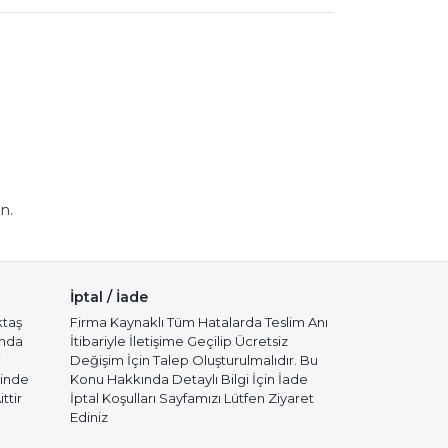
n.
İptal / İade
ktaş
Firma Kaynaklı Tüm Hatalarda Teslim Anı
ında
İtibariyle İletişime Geçilip Ücretsiz
i
Değişim İçin Talep Oluşturulmalıdır. Bu
cinde
Konu Hakkında Detaylı Bilgi İçin İade
ttir
İptal Koşulları Sayfamızı Lütfen Ziyaret
Ediniz