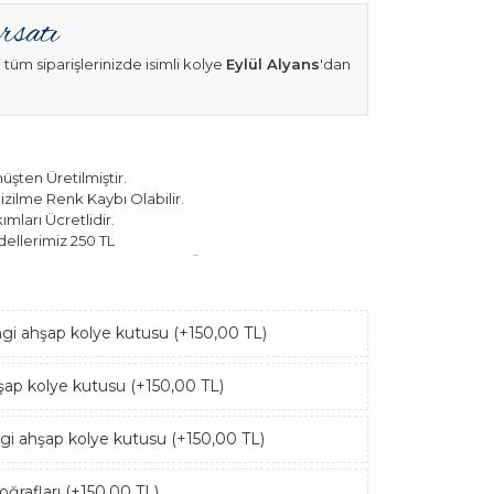
 tüm siparişlerinizde isimli kolye
Eylül Alyans
'dan
şten Üretilmiştir.
izilme Renk Kaybı Olabilir.
mları Ücretlidir.
ellerimiz 250 TL
k Modellerimiz 150 TL Sabit Ücret ile Hareket
ngi ahşap kolye kutusu (+150,00 TL)
hşap kolye kutusu (+150,00 TL)
ngi ahşap kolye kutusu (+150,00 TL)
ğrafları (+150,00 TL)