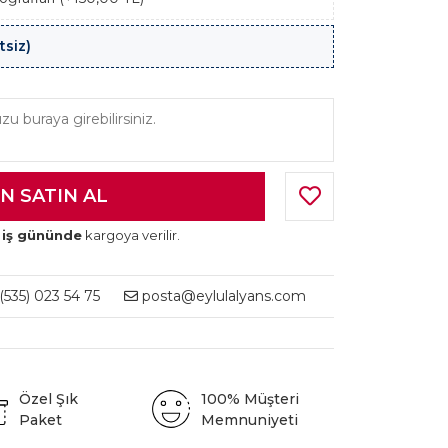
tsiz)
 iş gününde
kargoya verilir.
535) 023 54 75
posta@eylulalyans.com
Özel Şık
100% Müşteri
Paket
Memnuniyeti