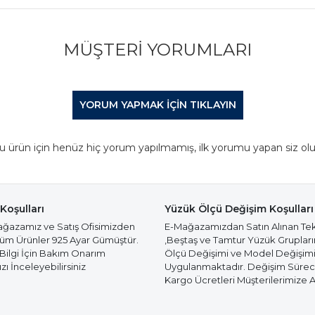
MÜŞTERI YORUMLARI
YORUM YAPMAK IÇIN TIKLAYIN
u ürün için henüz hiç yorum yapılmamış, ilk yorumu yapan siz olu
Koşulları
Yüzük Ölçü Değişim Koşulları
azamız ve Satış Ofisimizden
E-Mağazamızdan Satın Alınan Te
Tüm Ürünler 925 Ayar Gümüştür.
,Beştaş ve Tamtur Yüzük Gruplar
 Bilgi İçin Bakım Onarım
Ölçü Değişimi ve Model Değişim
ı İnceleyebilirsiniz
Uygulanmaktadır. Değişim Süre
Kargo Ücretleri Müşterilerimize Ai