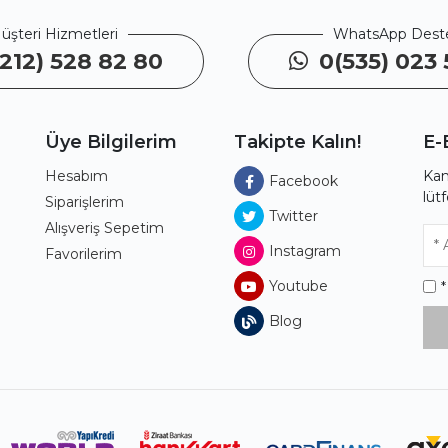
üşteri Hizmetleri
WhatsApp Dest
212) 528 82 80
0(535) 023 
Üye Bilgilerim
Takipte Kalın!
E-
Hesabım
Kam
Facebook
lüt
ı
Siparişlerim
Twitter
Alışveriş Sepetim
Instagram
Favorilerim
Youtube
Blog