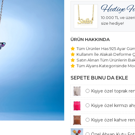
10.000 TL ve üzeri
size hediye!
ÜRÜN HAKKINDA
Tüm Ürünler Has 925 Ayar Gümü
Kullanım İle Alakalı Deforme Ç
Satın Alınan Tüm Ürünlerin Bakı
Tüm Alyans Kategorisinde Mod
Beştaş Tektaş Kolye ve Bilekli
Edilmektedir.
SEPETE BUNU DA EKLE
Kişiye özel toprak re
Kişiye özel kırmızı a
Kişiye özel kahve re
Özel Ahşap Kutu Foto