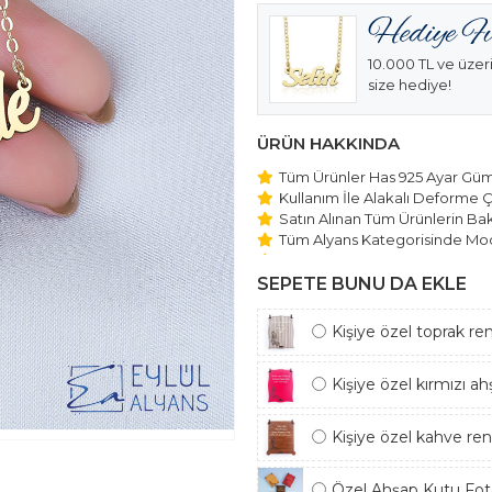
10.000 TL ve üzeri
size hediye!
ÜRÜN HAKKINDA
Tüm Ürünler Has 925 Ayar Gümü
Kullanım İle Alakalı Deforme Ç
Satın Alınan Tüm Ürünlerin Bakı
Tüm Alyans Kategorisinde Mod
Beştaş Tektaş Kolye ve Bilekli
Edilmektedir.
SEPETE BUNU DA EKLE
Kişiye özel toprak re
Kişiye özel kırmızı a
Kişiye özel kahve re
Özel Ahşap Kutu Foto