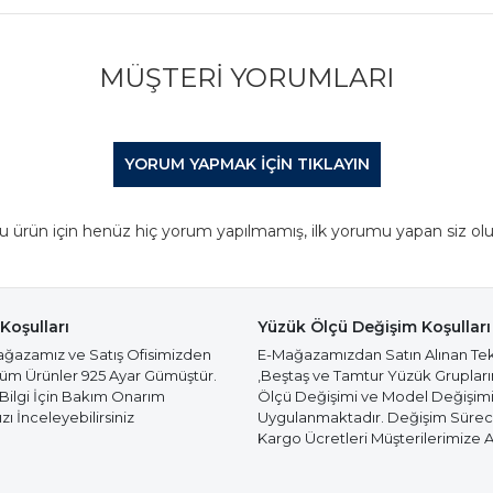
MÜŞTERI YORUMLARI
YORUM YAPMAK IÇIN TIKLAYIN
u ürün için henüz hiç yorum yapılmamış, ilk yorumu yapan siz olu
Koşulları
Yüzük Ölçü Değişim Koşulları
azamız ve Satış Ofisimizden
E-Mağazamızdan Satın Alınan Te
Tüm Ürünler 925 Ayar Gümüştür.
,Beştaş ve Tamtur Yüzük Gruplar
 Bilgi İçin Bakım Onarım
Ölçü Değişimi ve Model Değişim
ı İnceleyebilirsiniz
Uygulanmaktadır. Değişim Süre
Kargo Ücretleri Müşterilerimize Ai