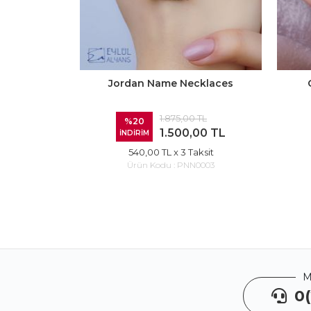
Jordan Name Necklaces
1.875,00 TL
%20
1.500,00 TL
İNDİRİM
540,00 TL
x 3 Taksit
Ürün Kodu :
PNN0003
M
0(