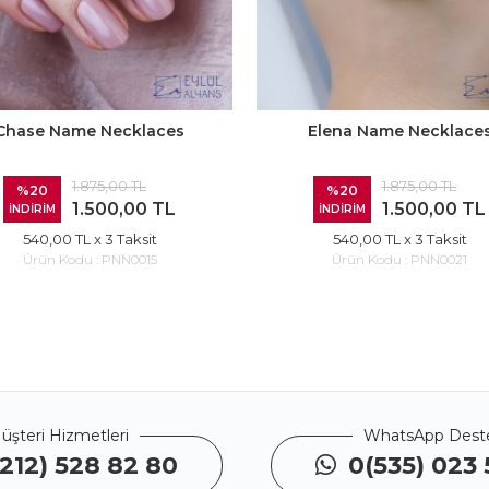
Chase Name Necklaces
Elena Name Necklace
1.875,00 TL
1.875,00 TL
%20
%20
1.500,00 TL
1.500,00 TL
İNDİRİM
İNDİRİM
540,00 TL
x 3 Taksit
540,00 TL
x 3 Taksit
Ürün Kodu :
PNN0015
Ürün Kodu :
PNN0021
üşteri Hizmetleri
WhatsApp Dest
212) 528 82 80
0(535) 023 