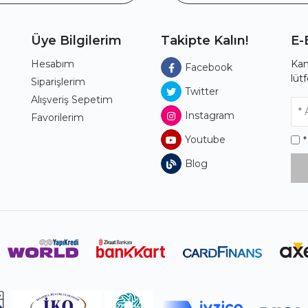
Üye Bilgilerim
Takipte Kalın!
E-
Hesabım
Kam
Facebook
lüt
ı
Siparişlerim
Twitter
Alışveriş Sepetim
Instagram
Favorilerim
Youtube
Blog