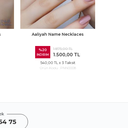
s
Aaliyah Name Necklaces
Krist
1.875,00 TL
%20
%20
1.500,00 TL
İNDİRİM
İNDİR
540,00 TL
x 3 Taksit
540
Ürün Kodu :
PNN0008
Ürü
ek
54 75