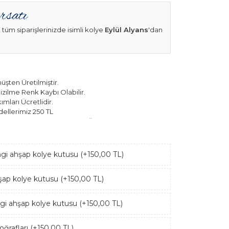
 tüm siparişlerinizde isimli kolye
Eylül Alyans
'dan
şten Üretilmiştir.
izilme Renk Kaybı Olabilir.
mları Ücretlidir.
ellerimiz 250 TL
k Modellerimiz 150 TL Sabit Ücret ile Hareket
ngi ahşap kolye kutusu (+150,00 TL)
hşap kolye kutusu (+150,00 TL)
ngi ahşap kolye kutusu (+150,00 TL)
ğrafları (+150,00 TL)