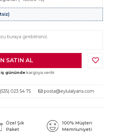
tsiz)
 iş gününde
kargoya verilir.
535) 023 54 75
posta@eylulalyans.com
Özel Şık
100% Müşteri
Paket
Memnuniyeti