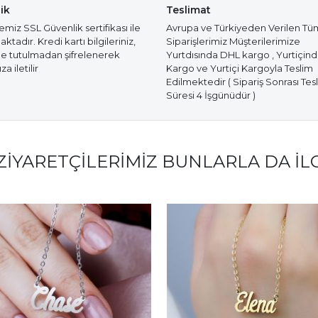
ik
Teslimat
miz SSL Güvenlik sertifikası ile
Avrupa ve Türkiyeden Verilen Tü
tadır. Kredi kartı bilgileriniz,
Siparişlerimiz Müşterilerimize
e tutulmadan şifrelenerek
Yurtdısında DHL kargo , Yurtiçin
a iletilir
Kargo ve Yurtiçi Kargoyla Teslim
Edilmektedir ( Sipariş Sonrası Tes
Süresi 4 İşgünüdür )
ZIYARETÇILERIMIZ BUNLARLA DA İL