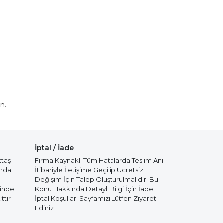
n.
İptal / İade
ktaş
Firma Kaynaklı Tüm Hatalarda Teslim Anı
ında
İtibariyle İletişime Geçilip Ücretsiz
i
Değişim İçin Talep Oluşturulmalıdır. Bu
cinde
Konu Hakkında Detaylı Bilgi İçin İade
ttir
İptal Koşulları Sayfamızı Lütfen Ziyaret
Ediniz