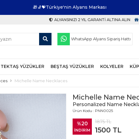
🎁🧦💝Türkiye'nin Alyans Markası
ALYANSINIZI 2 YIL GARANTI ALTINA ALIN
WhatsApp Alyans Sipariş Hattı
TEKTAŞ YÜZÜKLER
BEŞTAŞ YÜZÜKLER
KOLYELER
KÜP
aces
Michelle Name Necklaces
Michelle Name Nec
Personalized Name Neckl
Ürün Kodu : PNN0025
1875
TL
%20
1500
TL
İNDİRİM