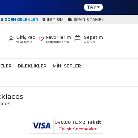
TRY
SIZDEN GELENLER
İLETIŞIM
SIPARIŞ TAKIBI
Giriş Yap
Favorilerim
Sepetim
veya üye ol
Beğendiklerim
0
Ürün
ELER
BILEKLIKLER
MINI SETLER
klaces
aces
540,00 TL
x 3 Taksit
Taksit Seçenekleri