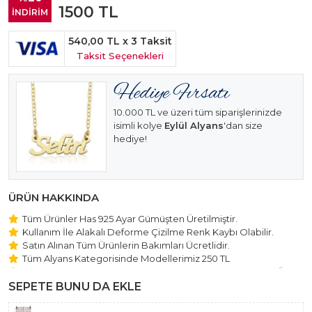
1500
TL
İNDİRİM
540,00 TL
x 3 Taksit
Taksit Seçenekleri
10.000 TL ve üzeri tüm siparişlerinizde
isimli kolye
Eylül Alyans
'dan size
hediye!
ÜRÜN HAKKINDA
Tüm Ürünler Has 925 Ayar Gümüşten Üretilmiştir.
Kullanım İle Alakalı Deforme Çizilme Renk Kaybı Olabilir.
Satın Alınan Tüm Ürünlerin Bakımları Ücretlidir.
Tüm Alyans Kategorisinde Modellerimiz 250 TL
Beştaş Tektaş Kolye ve Bileklik Modellerimiz 150 TL Sabit Ücret
ile Hareket Edilmektedir.
SEPETE BUNU DA EKLE