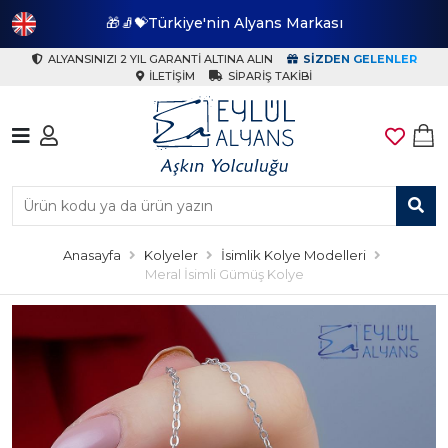
🎁🧦💝Türkiye'nin Alyans Markası
🎁
ALYANSINIZI 2 YIL GARANTI ALTINA ALIN
SIZDEN GELENLER
İLETIŞIM
SIPARIŞ TAKIBI
Anasayfa
Kolyeler
İsimlik Kolye Modelleri
Meral İsimli Gümüş Kolye