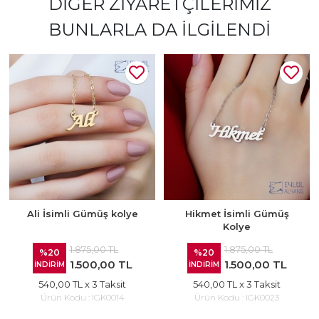
DIĞER ZIYARETÇILERIMIZ
BUNLARLA DA İLGILENDI
Ali İsimli Gümüş kolye
Hikmet İsimli Gümüş
Kolye
1.875,00 TL
1.875,00 TL
%20
%20
1.500,00 TL
1.500,00 TL
İNDİRİM
İNDİRİM
540,00 TL
x 3 Taksit
540,00 TL
x 3 Taksit
Ürün Kodu :
IGK0014
Ürün Kodu :
IGK0023