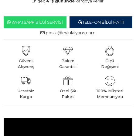
En geç
4 iş gününde
kargoya verilir.
WHATSAPP BILGI SERVISI
TELEFON BILGI HATTI
posta@eylulalyans.com
Güvenli
Bakım
Ölçü
Alışveriş
Garantisi
Değişimi
Ücretsiz
Özel Şık
100% Müşteri
Kargo
Paket
Memnuniyeti