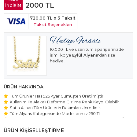
2000
TL
İNDİRİM
720,00 TL
x 3 Taksit
Taksit Seçenekleri
10.000 TL ve üzeri tüm siparişlerinizde
isimli kolye
Eylül Alyans
'dan size
hediye!
ÜRÜN HAKKINDA
Tüm Ürünler Has 925 Ayar Gümüşten Üretilmiştir.
Kullanım İle Alakalı Deforme Çizilme Renk Kaybı Olabilir.
Satın Alınan Tüm Ürünlerin Bakımları Ücretlidir.
Tüm Alyans Kategorisinde Modellerimiz 250 TL
Beştaş Tektaş Kolye ve Bileklik Modellerimiz 150 TL Sabit Ücret
ile Hareket Edilmektedir.
ÜRÜN KİŞİSELLEŞTİRME