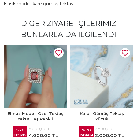
Klasik model
,
kare gümüş tektaş
DIĞER ZIYARETÇILERIMIZ
BUNLARLA DA İLGILENDI
Elmas Modeli Özel Tektaş
Kalpli Gümüş Tektaş
Yakut Taş Renkli
Yüzük
5.000,00 TL
2.500,00 TL
%20
%20
4.000,00 TL
2.000,00 TL
İNDİRİM
İNDİRİM