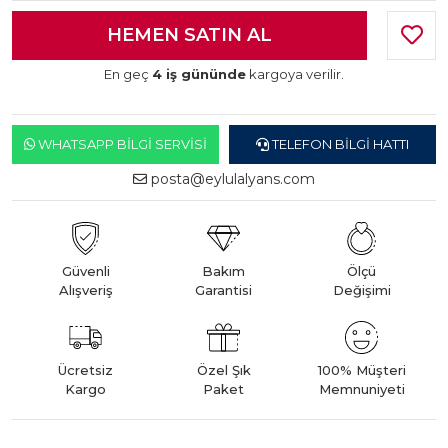
En geç
4 iş gününde
kargoya verilir.
WHATSAPP BILGI SERVISI
TELEFON BILGI HATTI
posta@eylulalyans.com
Güvenli
Bakım
Ölçü
Alışveriş
Garantisi
Değişimi
Ücretsiz
Özel Şık
100% Müşteri
Kargo
Paket
Memnuniyeti