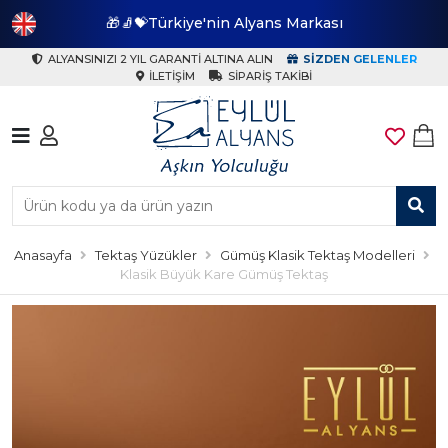
🎁🧦💝Türkiye'nin Alyans Markası
🎁
ALYANSINIZI 2 YIL GARANTI ALTINA ALIN
SIZDEN GELENLER
İLETIŞIM
SIPARIŞ TAKIBI
Anasayfa
Tektaş Yüzükler
Gümüş Klasik Tektaş Modelleri
Klasik Büyük Kare Gümüş Tektaş