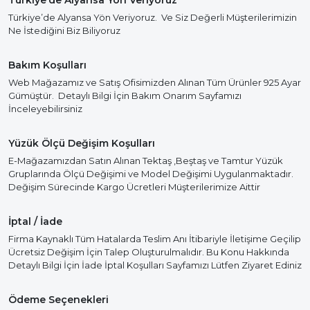
Türkiye’de Alyansa Yön Veriyoruz
Türkiye’de Alyansa Yön Veriyoruz. Ve Siz Değerli Müşterilerimizin
Ne İstediğini Biz Biliyoruz
Bakım Koşulları
Web Mağazamız ve Satış Ofisimizden Alınan Tüm Ürünler 925 Ayar
Gümüştür. Detaylı Bilgi İçin Bakım Onarım Sayfamızı
İnceleyebilirsiniz
Yüzük Ölçü Değişim Koşulları
E-Mağazamızdan Satın Alınan Tektaş ,Beştaş ve Tamtur Yüzük
Gruplarında Ölçü Değişimi ve Model Değişimi Uygulanmaktadır.
Değişim Sürecinde Kargo Ücretleri Müşterilerimize Aittir
İptal / İade
Firma Kaynaklı Tüm Hatalarda Teslim Anı İtibariyle İletişime Geçilip
Ücretsiz Değişim İçin Talep Oluşturulmalıdır. Bu Konu Hakkında
Detaylı Bilgi İçin İade İptal Koşulları Sayfamızı Lütfen Ziyaret Ediniz
Ödeme Seçenekleri