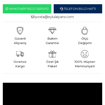
WHATSAPP BILGI SERVISI
TELEFON BILGI HATTI
posta@eylulalyans.com
Güvenli
Bakım
Ölçü
Alışveriş
Garantisi
Değişimi
Ücretsiz
Özel Şık
100% Müşteri
Kargo
Paket
Memnuniyeti