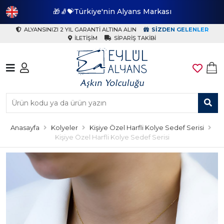
🎁🧦💝Türkiye'nin Alyans Markası
🎁
ALYANSINIZI 2 YIL GARANTI ALTINA ALIN
SIZDEN GELENLER
İLETIŞIM
SIPARIŞ TAKIBI
Anasayfa
Kolyeler
Kişiye Özel Harfli Kolye Sedef Serisi
Kişiye Özel Harfli Kolye Sedef Serisi