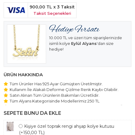
900,00 TL
x 3 Taksit
Taksit Seçenekleri
10.000 TL ve üzeri tüm siparişlerinizde
isimli kolye
Eylül Alyans
'dan size
hediye!
ÜRÜN HAKKINDA
Tüm Ürünler Has 925 Ayar Gümüşten Üretilmiştir.
Kullanım İle Alakalı Deforme Çizilme Renk Kaybı Olabilir.
Satın Alınan Tüm Ürünlerin Bakımları Ücretlidir.
Tüm Alyans Kategorisinde Modellerimiz 250 TL
Beştaş Tektaş Kolye ve Bileklik Modellerimiz 150 TL Sabit Ücret
ile Hareket Edilmektedir.
SEPETE BUNU DA EKLE
Kişiye özel toprak rengi ahşap kolye kutusu
(+150,00 TL)