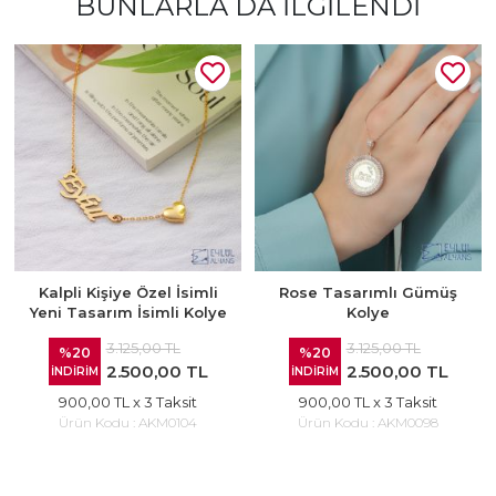
BUNLARLA DA İLGILENDI
Kalpli Kişiye Özel İsimli
Rose Tasarımlı Gümüş
Yeni Tasarım İsimli Kolye
Kolye
3.125,00 TL
3.125,00 TL
%20
%20
2.500,00 TL
2.500,00 TL
İNDİRİM
İNDİRİM
900,00 TL
x 3 Taksit
900,00 TL
x 3 Taksit
Ürün Kodu :
AKM0104
Ürün Kodu :
AKM0098