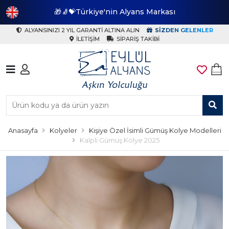
🎁🧦💝Türkiye'nin Alyans Markası
🎁
ALYANSINIZI 2 YIL GARANTI ALTINA ALIN
SIZDEN GELENLER
İLETIŞIM
SIPARIŞ TAKIBI
Anasayfa
Kolyeler
Kişiye Özel İsimli Gümüş Kolye Modelleri
Kalpli Gümüş Kolye 2025