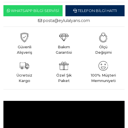
WHATSAPP BILGI SERVISI
TELEFON BILGI HATTI
posta@eylulalyans.com
Güvenli
Bakım
Ölçü
Alışveriş
Garantisi
Değişimi
Ücretsiz
Özel Şık
100% Müşteri
Kargo
Paket
Memnuniyeti