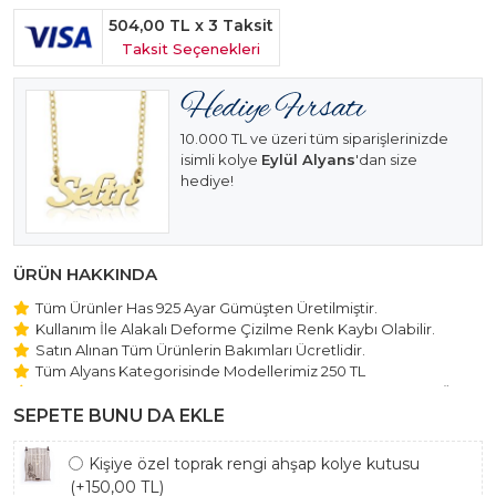
504,00 TL
x 3 Taksit
Taksit Seçenekleri
10.000 TL ve üzeri tüm siparişlerinizde
isimli kolye
Eylül Alyans
'dan size
hediye!
ÜRÜN HAKKINDA
Tüm Ürünler Has 925 Ayar Gümüşten Üretilmiştir.
Kullanım İle Alakalı Deforme Çizilme Renk Kaybı Olabilir.
Satın Alınan Tüm Ürünlerin Bakımları Ücretlidir.
Tüm Alyans Kategorisinde Modellerimiz 250 TL
Beştaş Tektaş Kolye ve Bileklik Modellerimiz 150 TL Sabit Ücret
ile Hareket Edilmektedir.
SEPETE BUNU DA EKLE
Kişiye özel toprak rengi ahşap kolye kutusu
(+150,00 TL)