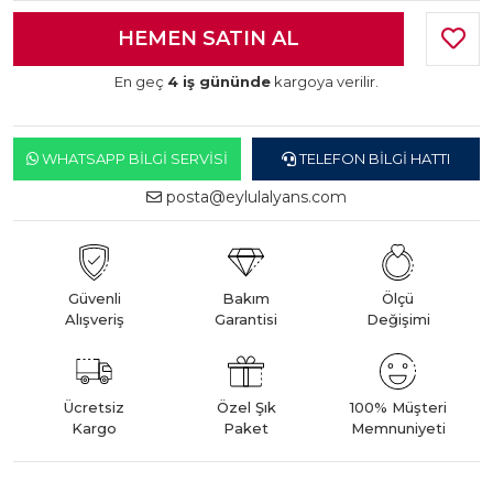
En geç
4 iş gününde
kargoya verilir.
WHATSAPP BILGI SERVISI
TELEFON BILGI HATTI
posta@eylulalyans.com
Güvenli
Bakım
Ölçü
Alışveriş
Garantisi
Değişimi
Ücretsiz
Özel Şık
100% Müşteri
Kargo
Paket
Memnuniyeti