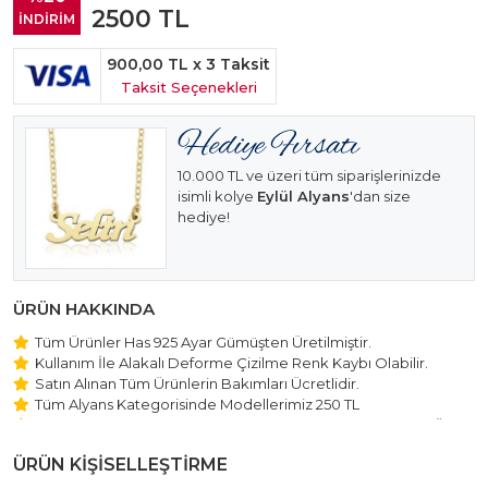
2500
TL
İNDİRİM
900,00 TL
x 3 Taksit
Taksit Seçenekleri
10.000 TL ve üzeri tüm siparişlerinizde
isimli kolye
Eylül Alyans
'dan size
hediye!
ÜRÜN HAKKINDA
Tüm Ürünler Has 925 Ayar Gümüşten Üretilmiştir.
Kullanım İle Alakalı Deforme Çizilme Renk Kaybı Olabilir.
Satın Alınan Tüm Ürünlerin Bakımları Ücretlidir.
Tüm Alyans Kategorisinde Modellerimiz 250 TL
Beştaş Tektaş Kolye ve Bileklik Modellerimiz 150 TL Sabit Ücret
ile Hareket Edilmektedir.
ÜRÜN KİŞİSELLEŞTİRME