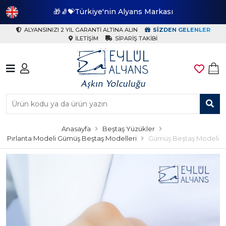
🎁🧦💝Türkiye'nin Alyans Markası
🎁
ALYANSINIZI 2 YIL GARANTI ALTINA ALIN
SIZDEN GELENLER
İLETIŞIM
SIPARIŞ TAKIBI
Anasayfa
Beştaş Yüzükler
Pırlanta Modeli Gümüş Beştaş Modelleri
Gümüş Beştaş Modeli