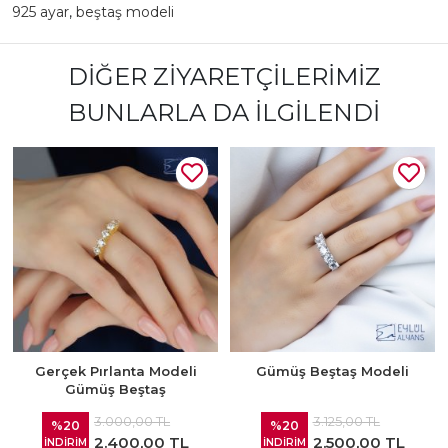
925 ayar
,
beştaş modeli
DIĞER ZIYARETÇILERIMIZ
BUNLARLA DA İLGILENDI
Gerçek Pırlanta Modeli
Gümüş Beştaş Modeli
Gümüş Beştaş
3.000,00 TL
3.125,00 TL
%20
%20
2.400,00 TL
2.500,00 TL
İNDİRİM
İNDİRİM