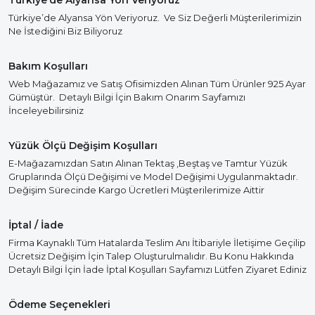
Türkiye’de Alyansa Yön Veriyoruz
Türkiye’de Alyansa Yön Veriyoruz. Ve Siz Değerli Müşterilerimizin
Ne İstediğini Biz Biliyoruz
Bakım Koşulları
Web Mağazamız ve Satış Ofisimizden Alınan Tüm Ürünler 925 Ayar
Gümüştür. Detaylı Bilgi İçin Bakım Onarım Sayfamızı
İnceleyebilirsiniz
Yüzük Ölçü Değişim Koşulları
E-Mağazamızdan Satın Alınan Tektaş ,Beştaş ve Tamtur Yüzük
Gruplarında Ölçü Değişimi ve Model Değişimi Uygulanmaktadır.
Değişim Sürecinde Kargo Ücretleri Müşterilerimize Aittir
İptal / İade
Firma Kaynaklı Tüm Hatalarda Teslim Anı İtibariyle İletişime Geçilip
Ücretsiz Değişim İçin Talep Oluşturulmalıdır. Bu Konu Hakkında
Detaylı Bilgi İçin İade İptal Koşulları Sayfamızı Lütfen Ziyaret Ediniz
Ödeme Seçenekleri