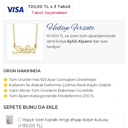
720,00 TL
x 3 Taksit
Taksit Seçenekleri
10.000 TL ve üzeri tüm siparişlerinizde
isimli kolye
Eylül Alyans
'dan size
hediye!
ÜRÜN HAKKINDA
Tüm Ürünler Has 925 Ayar Gümüşten Üretilmiştir.
Kullanım İle Alakalı Deforme Çizilme Renk Kaybı Olabilir.
Satın Alınan Tüm Ürünlerin Bakımları Ücretlidir.
Tüm Alyans Kategorisinde Modellerimiz 250 TL
Beştaş Tektaş Kolye ve Bileklik Modellerimiz 150 TL Sabit Ücret
ile Hareket Edilmektedir.
SEPETE BUNU DA EKLE
Kişiye özel toprak rengi ahşap kolye kutusu
(+150,00 TL)