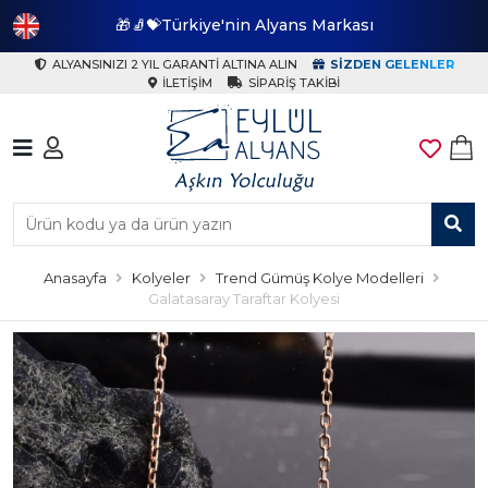
🎁🧦💝Türkiye'nin Alyans Markası
🎁
ALYANSINIZI 2 YIL GARANTI ALTINA ALIN
SIZDEN GELENLER
İLETIŞIM
SIPARIŞ TAKIBI
Anasayfa
Kolyeler
Trend Gümüş Kolye Modelleri
Galatasaray Taraftar Kolyesi