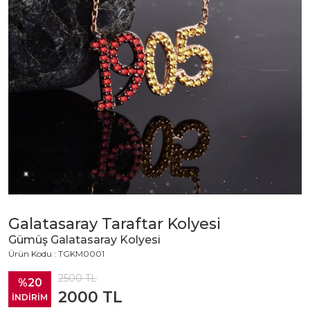
Galatasaray Taraftar Kolyesi
Gümüş Galatasaray Kolyesi
Ürün Kodu : TGKM0001
2500
TL
%20
2000
TL
İNDİRİM