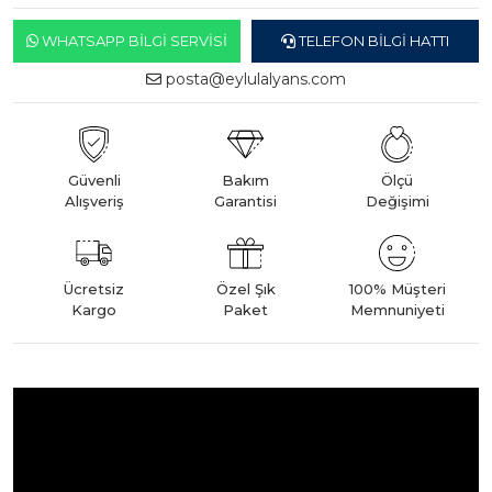
WHATSAPP BILGI SERVISI
TELEFON BILGI HATTI
posta@eylulalyans.com
Güvenli
Bakım
Ölçü
Alışveriş
Garantisi
Değişimi
Ücretsiz
Özel Şık
100% Müşteri
Kargo
Paket
Memnuniyeti