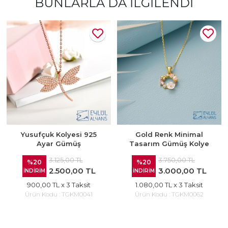
BUNLARLA DA İLGILENDI
Yusufçuk Kolyesi 925
Gold Renk Minimal
Ayar Gümüş
Tasarım Gümüş Kolye
3.125,00 TL
3.750,00 TL
%20
%20
2.500,00 TL
3.000,00 TL
İNDİRİM
İNDİRİM
900,00 TL
x 3 Taksit
1.080,00 TL
x 3 Taksit
Ürün Kodu :
TGKM0041
Ürün Kodu :
TGKM0062