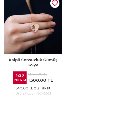
Kalpli Sonsuzluk Gümüş
Kolye
1.875,00 TL
%20
1.500,00 TL
İNDİRİM
540,00 TL
x 3 Taksit
Ürün Kodu :
AKM0021