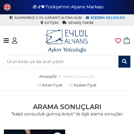
🎁🧦💝Türkiye'nin Alyans Markası
🎁
ALYANSINIZI 2 YIL GARANTI ALTINA ALIN
SIZDEN GELENLER
İLETIŞIM
SIPARIŞ TAKIBI
Anasayfa
Arama Sonuçları
Artan Fiyat
Azalan Fiyat
ARAMA SONUÇLARI
"kalpli sonsuzluk gümüş kolye" ile ilgili arama sonuçları