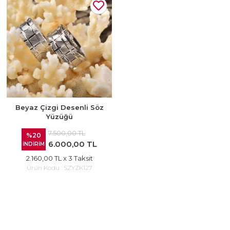
Beyaz Çizgi Desenli Söz
Yüzüğü
7.500,00 TL
%20
6.000,00 TL
İNDİRİM
2.160,00 TL
x 3 Taksit
Ürün Kodu :
SZYZK127