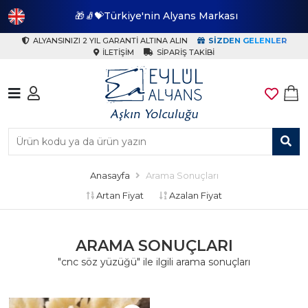
🎁🧦💝Türkiye'nin Alyans Markası
🎁
ALYANSINIZI 2 YIL GARANTI ALTINA ALIN
SIZDEN GELENLER
İLETIŞIM
SIPARIŞ TAKIBI
Anasayfa
Arama Sonuçları
Artan Fiyat
Azalan Fiyat
ARAMA SONUÇLARI
"cnc söz yüzüğü" ile ilgili arama sonuçları