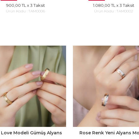
900,00 TL
x 3 Taksit
1.080,00 TL
x 3 Taksit
Ürün Kodu :
TAM0006
Ürün Kodu :
TAM0002
l Love Modeli Gümüş Alyans
Rose Renk Yeni Alyans Mo