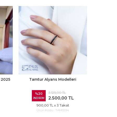
 2025
Tamtur Alyans Modelleri
3.125,00 TL
%20
2.500,00 TL
İNDİRİM
900,00 TL
x 3 Taksit
Ürün Kodu :
TAM0014