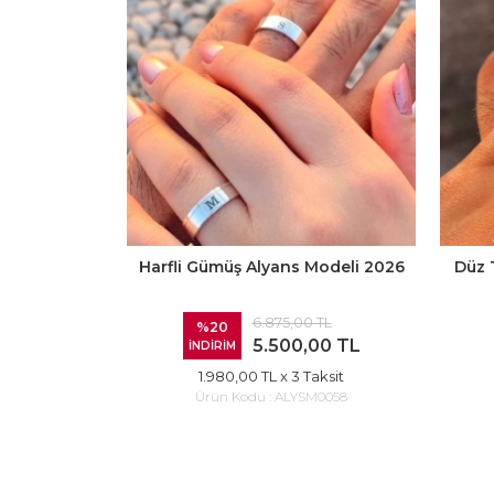
Harfli Gümüş Alyans Modeli 2026
Düz 
6.875,00 TL
%20
5.500,00 TL
İNDİRİM
1.980,00 TL
x 3 Taksit
Ürün Kodu :
ALYSM0058