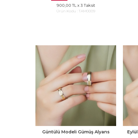
900,00 TL
x 3 Taksit
Ürün Kodu :
TAM0009
Güntülü Modeli Gümüş Alyans
Eylü