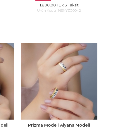
1.800,00 TL
x 3 Taksit
Ürün Kodu :
NSNYZG0042
deli
Prizma Modeli Alyans Modeli