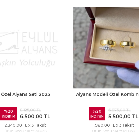
Özel Alyans Seti 2025
Alyans Modeli Özel Kombin
8.125,00 TL
6.875,00 TL
%20
%20
6.500,00 TL
5.500,00 TL
İNDİRİM
İNDİRİM
2.340,00 TL
x 3 Taksit
1.980,00 TL
x 3 Taksit
Ürün Kodu :
ALYSM0053
Ürün Kodu :
ALYSM0050