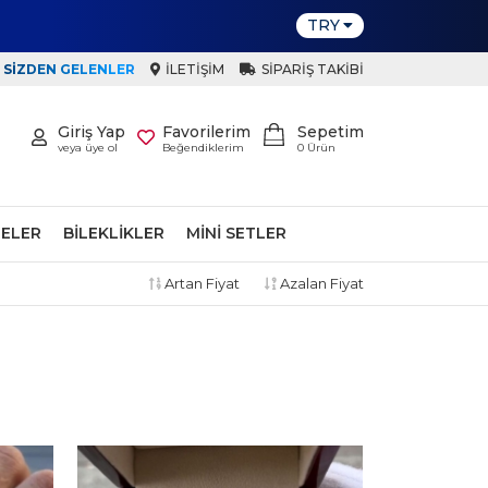
TRY
SIZDEN GELENLER
İLETIŞIM
SIPARIŞ TAKIBI
Giriş Yap
Favorilerim
Sepetim
veya üye ol
Beğendiklerim
0
Ürün
ELER
BILEKLIKLER
MINI SETLER
Artan Fiyat
Azalan Fiyat