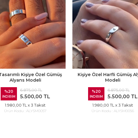
Tasarımlı Kişiye Özel Gümüş
Kişiye Özel Harfli Gümüş A
Alyans Modeli
Modeli
6.875,00 TL
6.875,00 TL
%20
%20
5.500,00 TL
5.500,00 TL
İNDİRİM
İNDİRİM
1.980,00 TL
x 3 Taksit
1.980,00 TL
x 3 Taksit
Ürün Kodu :
ALYSM0057
Ürün Kodu :
ALYSM0056