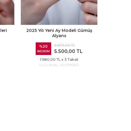
leri
2025 Yılı Yeni Ay Modeli Gümüş
Alyans
6.875,00 TL
%20
5.500,00 TL
İNDİRİM
1.980,00 TL
x 3 Taksit
Ürün Kodu :
ALYSM0001