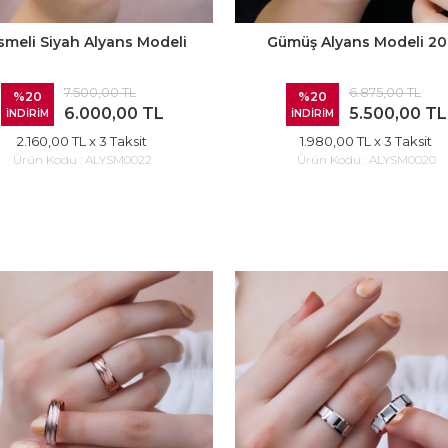
smeli Siyah Alyans Modeli
Gümüş Alyans Modeli 2
7.500,00 TL
6.875,00 TL
%20
%20
6.000,00 TL
5.500,00 TL
İNDİRİM
İNDİRİM
2.160,00 TL
x 3 Taksit
1.980,00 TL
x 3 Taksit
Ürün Kodu :
ALYSM0022
Ürün Kodu :
ALYSM0020