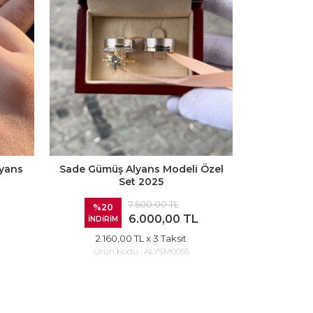
lyans
Sade Gümüş Alyans Modeli Özel
Set 2025
7.500,00 TL
%20
6.000,00 TL
İNDİRİM
2.160,00 TL
x 3 Taksit
Ürün Kodu :
ALYSM0055