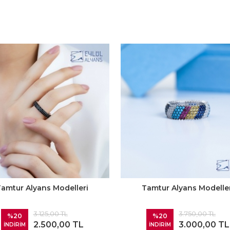
amtur Alyans Modelleri
Tamtur Alyans Modelle
3.125,00 TL
3.750,00 TL
%20
%20
2.500,00 TL
3.000,00 TL
İNDİRİM
İNDİRİM