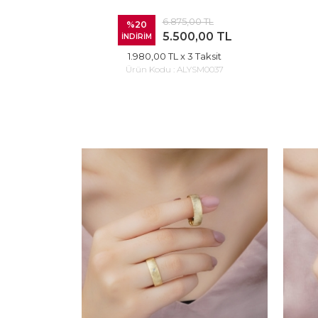
6.875,00 TL
%20
5.500,00 TL
İNDİRİM
1.980,00 TL
x 3 Taksit
Ürün Kodu :
ALYSM0037