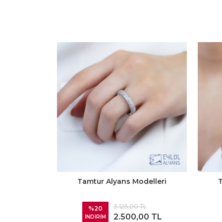
Tamtur Alyans Modelleri
T
3.125,00 TL
%20
2.500,00 TL
İNDİRİM