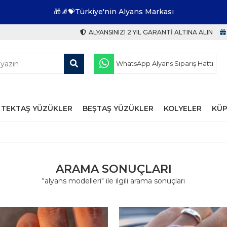
🎁🧦💝Türkiye'nin Alyans Markası
ALYANSINIZI 2 YIL GARANTI ALTINA ALIN
WhatsApp Alyans Sipariş Hattı
TEKTAŞ YÜZÜKLER
BEŞTAŞ YÜZÜKLER
KOLYELER
KÜP
ARAMA SONUÇLARI
"alyans modelleri" ile ilgili arama sonuçları