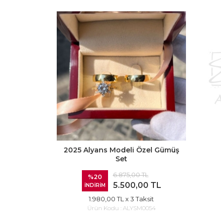
2025 Alyans Modeli Özel Gümüş
Set
6.875,00 TL
%20
5.500,00 TL
İNDİRİM
1.980,00 TL
x 3 Taksit
Ürün Kodu :
ALYSM0054