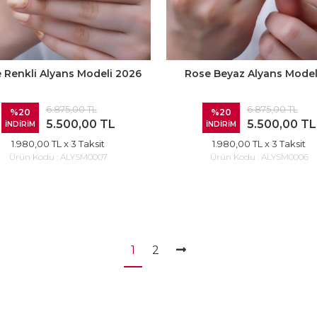
 Renkli Alyans Modeli 2026
Rose Beyaz Alyans Model
6.875,00 TL
6.875,00 TL
%20
%20
5.500,00 TL
5.500,00 TL
İNDİRİM
İNDİRİM
1.980,00 TL
x 3 Taksit
1.980,00 TL
x 3 Taksit
Ürün Kodu :
ALYSM0007
Ürün Kodu :
ALYSM0006
1
2