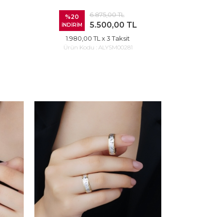
6.875,00 TL
%20
5.500,00 TL
İNDİRİM
1.980,00 TL
x 3 Taksit
Ürün Kodu :
ALYSM00281