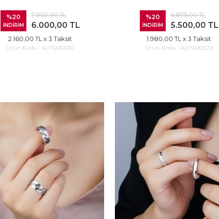
7.500,00 TL
6.875,00 TL
%20
%20
6.000,00 TL
5.500,00 TL
İNDİRİM
İNDİRİM
2.160,00 TL
x 3 Taksit
1.980,00 TL
x 3 Taksit
Ürün Kodu :
ALYSM0036
Ürün Kodu :
ALYSM0029