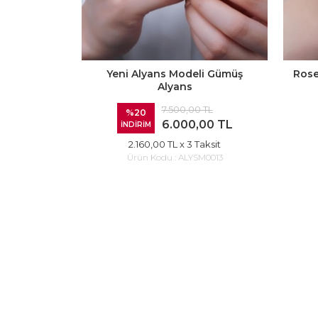
Yeni Alyans Modeli Gümüş
Rose
Alyans
7.500,00 TL
%20
6.000,00 TL
İNDİRİM
2.160,00 TL
x 3 Taksit
Ürün Kodu :
ALYSM0013