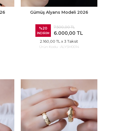
026
Gümüş Alyans Modeli 2026
7.500,00 TL
%20
6.000,00 TL
İNDİRİM
2.160,00 TL
x 3 Taksit
Ürün Kodu :
ALYSM0014