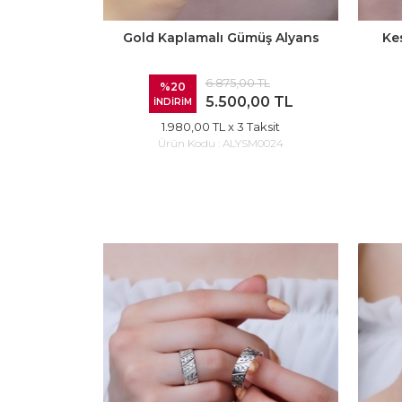
Gold Kaplamalı Gümüş Alyans
Ke
6.875,00 TL
%20
5.500,00 TL
İNDİRİM
1.980,00 TL
x 3 Taksit
Ürün Kodu :
ALYSM0024