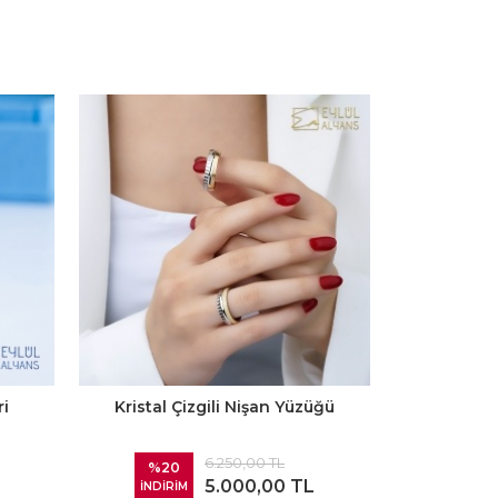
ri
Kristal Çizgili Nişan Yüzüğü
6.250,00 TL
%20
5.000,00 TL
İNDİRİM