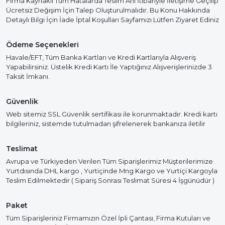
Firma Kaynaklı Tüm Hatalarda Teslim Anı İtibariyle İletişime Geçilip
Ücretsiz Değişim İçin Talep Oluşturulmalıdır. Bu Konu Hakkında
Detaylı Bilgi İçin İade İptal Koşulları Sayfamızı Lütfen Ziyaret Ediniz
Ödeme Seçenekleri
Havale/EFT, Tüm Banka Kartları ve Kredi Kartlarıyla Alışveriş
Yapabilirsiniz. Üstelik Kredi Kartı İle Yaptığınız Alışverişlerinizde 3
Taksit İmkanı.
Güvenlik
Web sitemiz SSL Güvenlik sertifikası ile korunmaktadır. Kredi kartı
bilgileriniz, sistemde tutulmadan şifrelenerek bankanıza iletilir
Teslimat
Avrupa ve Türkiyeden Verilen Tüm Siparişlerimiz Müşterilerimize
Yurtdısında DHL kargo , Yurtiçinde Mng Kargo ve Yurtiçi Kargoyla
Teslim Edilmektedir ( Sipariş Sonrası Teslimat Süresi 4 İşgünüdür )
Paket
Tüm Siparişleriniz Firmamızın Özel İpli Çantası, Firma Kutuları ve