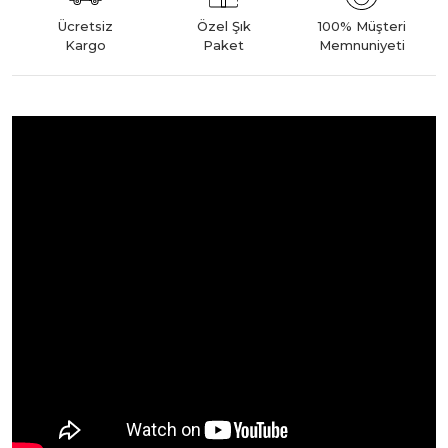
Ücretsiz
Özel Şık
100% Müşteri
Kargo
Paket
Memnuniyeti