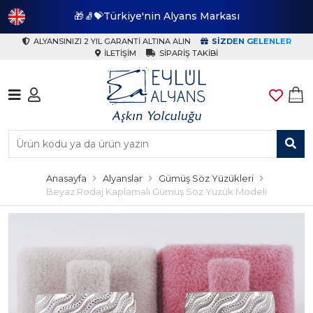
🎁🧦💝Türkiye'nin Alyans Markası
🎁
ALYANSINIZI 2 YIL GARANTI ALTINA ALIN
SIZDEN GELENLER
İLETIŞIM
SIPARIŞ TAKIBI
Anasayfa
Alyanslar
Gümüş Söz Yüzükleri
Beyaz Rodaj Kaplamalı Gümüş Söz Yüzük Modeli