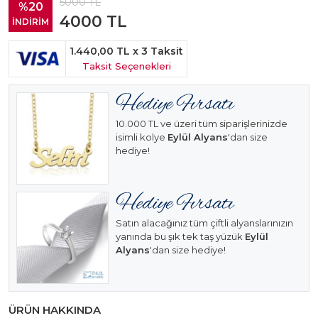
5000
TL
%20
4000
TL
İNDİRİM
1.440,00 TL
x 3 Taksit
Taksit Seçenekleri
10.000 TL ve üzeri tüm siparişlerinizde
isimli kolye
Eylül Alyans
'dan size
hediye!
Satın alacağınız tüm çiftli alyanslarınızın
yanında bu şık tek taş yüzük
Eylül
Alyans
'dan size hediye!
ÜRÜN HAKKINDA