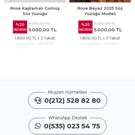
Rose Kaplamalı Gümüş
Rose Beyaz 2025 Söz
Söz Yüzüğü
Yüzüğü Modeli
6.250,00 TL
6.250,00 TL
%20
%20
5.000,00 TL
5.000,00 TL
İNDİRİM
İNDİRİM
1.800,00 TL
x 3 Taksit
1.800,00 TL
x 3 Taksit
Ürün Kodu :
SZYZK137
Ürün Kodu :
SZYZK171
Müşteri Hizmetleri
0(212) 528 82 80
WhatsApp Destek
0(535) 023 54 75