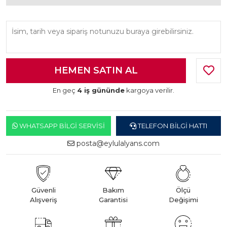
En geç
4 iş gününde
kargoya verilir.
WHATSAPP BILGI SERVISI
TELEFON BILGI HATTI
posta@eylulalyans.com
Güvenli
Bakım
Ölçü
Alışveriş
Garantisi
Değişimi