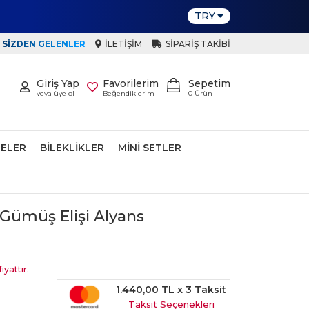
TRY
SIZDEN GELENLER
İLETIŞIM
SIPARIŞ TAKIBI
Giriş Yap
Favorilerim
Sepetim
veya üye ol
Beğendiklerim
0
Ürün
ELER
BILEKLIKLER
MINI SETLER
Gümüş Elişi Alyans
iyattır.
1.440,00 TL
x 3 Taksit
Taksit Seçenekleri