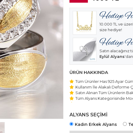
10.000 TL ve üzeri
size hediye!
Satın alacağınız t
Eylül Alyans
'dan
ÜRÜN HAKKINDA
Tüm Ürünler Has 925 Ayar Gümü
Kullanım İle Alakalı Deforme Ç
Satın Alınan Tüm Ürünlerin Bakı
Tüm Alyans Kategorisinde Mod
Beştaş Tektaş Kolye ve Bilekli
Edilmektedir.
ALYANS SEÇİMİ
Kadın Erkek Alyans
Te