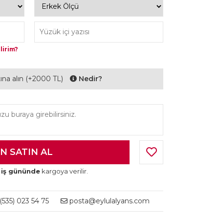
lirim?
ltına alın (+2000 TL)
Nedir?
 iş gününde
kargoya verilir.
535) 023 54 75
posta@eylulalyans.com