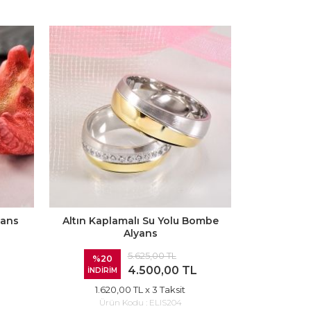
yans
Altın Kaplamalı Su Yolu Bombe
Burgu Mod
Alyans
5.625,00 TL
%20
%20
4.500,00 TL
İNDİRİM
İNDİRİ
1.620,00 TL
x 3 Taksit
2.88
Ürün Kodu :
ELIS204
Ürü