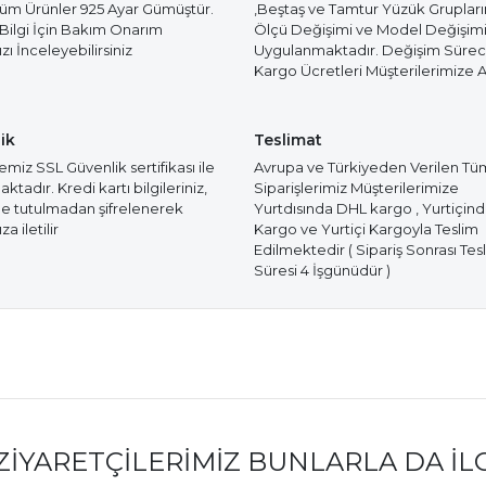
Tüm Ürünler 925 Ayar Gümüştür.
,Beştaş ve Tamtur Yüzük Gruplar
 Bilgi İçin Bakım Onarım
Ölçü Değişimi ve Model Değişim
ı İnceleyebilirsiniz
Uygulanmaktadır. Değişim Süre
Kargo Ücretleri Müşterilerimize Ai
ik
Teslimat
miz SSL Güvenlik sertifikası ile
Avrupa ve Türkiyeden Verilen Tü
tadır. Kredi kartı bilgileriniz,
Siparişlerimiz Müşterilerimize
e tutulmadan şifrelenerek
Yurtdısında DHL kargo , Yurtiçin
a iletilir
Kargo ve Yurtiçi Kargoyla Teslim
Edilmektedir ( Sipariş Sonrası Tes
Süresi 4 İşgünüdür )
ZIYARETÇILERIMIZ BUNLARLA DA İL