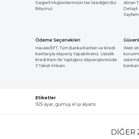
Değerli Müşterilerimizin Ne İstediğini Biz
Alınan 
Biliyoruz
Detaylı
Sayfamız
Ödeme Seçenekleri
Güvenl
Havale/EFT, Tüm Banka Kartları ve Kredi
Web site
Kartlarıyla Alışveriş Yapabilirsiniz. Üstelik
korunmak
Kredi Kartı İle Yaptığınız Alışverişlerinizde
sistemd
3 Taksit İmkanı.
bankanız
Etiketler
925 ayar
,
gümüş el işi alyans
DIĞER 