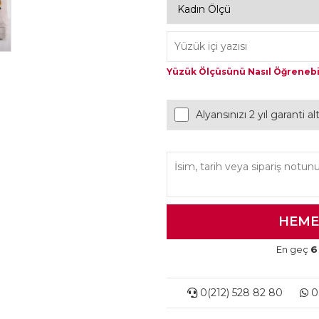
Yüzük Ölçüsünü Nasıl Öğrenebi
Alyansınızı 2 yıl garanti a
En geç
6
0(212) 528 82 80
0(