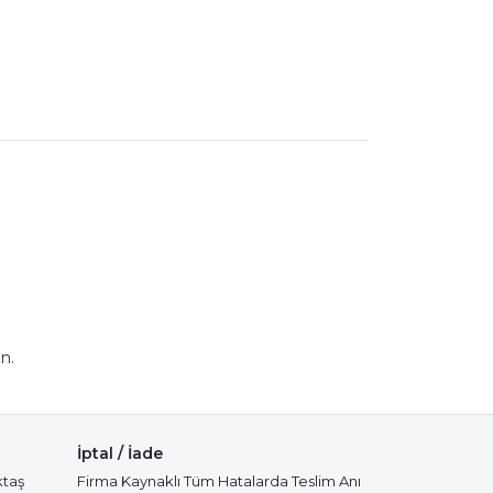
n.
İptal / İade
ktaş
Firma Kaynaklı Tüm Hatalarda Teslim Anı