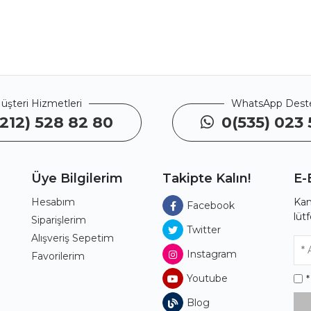
üşteri Hizmetleri
WhatsApp Dest
212) 528 82 80
0(535) 023 
Üye Bilgilerim
Takipte Kalın!
E-
Hesabım
Kam
Facebook
lüt
ı
Siparişlerim
Twitter
Alışveriş Sepetim
Instagram
Favorilerim
Youtube
Blog