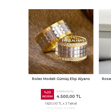
Rolex Modeli Gümüş Elişi Alyans
Rose
5.625,00 TL
%20
4.500,00 TL
İNDİRİM
1.620,00 TL
x 3 Taksit
Ürün Kodu :
ELIS164