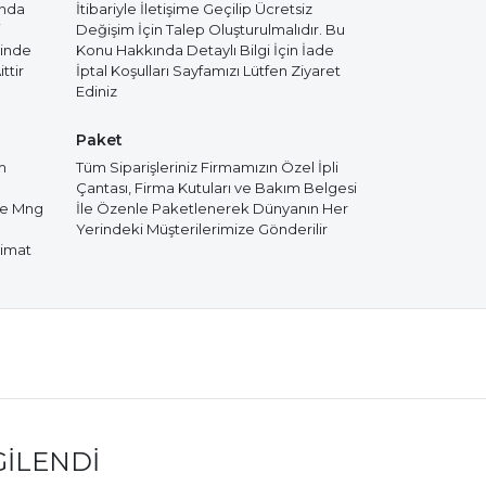
ında
İtibariyle İletişime Geçilip Ücretsiz
i
Değişim İçin Talep Oluşturulmalıdır. Bu
cinde
Konu Hakkında Detaylı Bilgi İçin İade
ttir
İptal Koşulları Sayfamızı Lütfen Ziyaret
Ediniz
Paket
m
Tüm Siparişleriniz Firmamızın Özel İpli
Çantası, Firma Kutuları ve Bakım Belgesi
de Mng
İle Özenle Paketlenerek Dünyanın Her
Yerindeki Müşterilerimize Gönderilir
limat
GILENDI