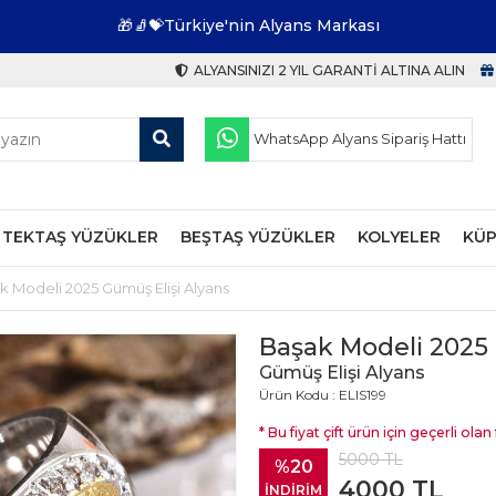
🎁🧦💝Türkiye'nin Alyans Markası
ALYANSINIZI 2 YIL GARANTI ALTINA ALIN
WhatsApp Alyans Sipariş Hattı
TEKTAŞ YÜZÜKLER
BEŞTAŞ YÜZÜKLER
KOLYELER
KÜP
k Modeli 2025 Gümüş Elişi Alyans
Başak Modeli 2025 
Gümüş Elişi Alyans
Ürün Kodu : ELIS199
* Bu fiyat çift ürün için geçerli olan f
5000
TL
%20
4000
TL
İNDİRİM