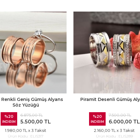
 Renkli Geniş Gümüş Alyans
Piramit Desenli Gümüş Al
Söz Yüzüğü
6.875,00 TL
7.500,00 TL
%20
%20
5.500,00 TL
6.000,00 TL
İNDİRİM
İNDİRİM
1.980,00 TL
x 3 Taksit
2.160,00 TL
x 3 Taksit
Ürün Kodu :
ELIS317
Ürün Kodu :
ELIS289