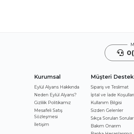
M
0(
Kurumsal
Müşteri Destek
Eylül Alyans Hakkında
Sipariş ve Teslimat
Neden Eylül Alyans?
İptal ve İade Koşullar
Gizlilik Politikamız
Kullanım Bilgisi
Mesafeli Satış
Sizden Gelenler
Sözleşmesi
Sıkça Sorulan Sorular
İletişim
Bakım Onarım
Banka Hesaplarımız