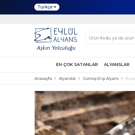
Türkçe
EN ÇOK SATANLAR
ALYANSLAR
Anasayfa
Alyanslar
Gümüş El işi Alyans
Başa