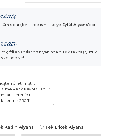
 tüm siparişlerinizde isimli kolye
Eylül Alyans
'dan
üm çiftli alyanslarınızın yanında bu şık tek taş yüzük
 size hediye!
şten Üretilmiştir.
izilme Renk Kaybı Olabilir.
mları Ücretlidir.
ellerimiz 250 TL
k Modellerimiz 150 TL Sabit Ücret ile Hareket
k Kadın Alyans
Tek Erkek Alyans