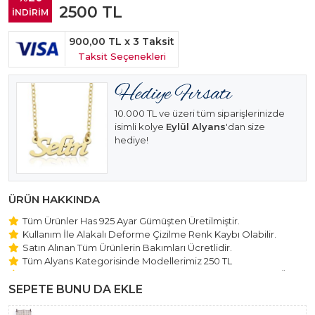
2500
TL
İNDİRİM
900,00 TL
x 3 Taksit
Taksit Seçenekleri
10.000 TL ve üzeri tüm siparişlerinizde
isimli kolye
Eylül Alyans
'dan size
hediye!
ÜRÜN HAKKINDA
Tüm Ürünler Has 925 Ayar Gümüşten Üretilmiştir.
Kullanım İle Alakalı Deforme Çizilme Renk Kaybı Olabilir.
Satın Alınan Tüm Ürünlerin Bakımları Ücretlidir.
Tüm Alyans Kategorisinde Modellerimiz 250 TL
Beştaş Tektaş Kolye ve Bileklik Modellerimiz 150 TL Sabit Ücret
ile Hareket Edilmektedir.
SEPETE BUNU DA EKLE