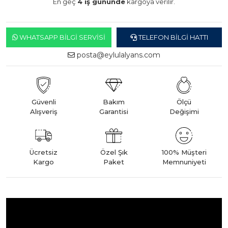
En geç
4 iş gününde
kargoya verilir.
WHATSAPP BILGI SERVISI
TELEFON BILGI HATTI
posta@eylulalyans.com
Güvenli
Bakım
Ölçü
Alışveriş
Garantisi
Değişimi
Ücretsiz
Özel Şık
100% Müşteri
Kargo
Paket
Memnuniyeti