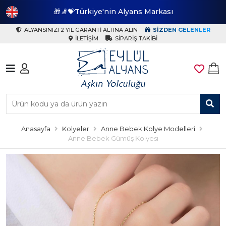
🎁🧦💝Türkiye'nin Alyans Markası
🎁
ALYANSINIZI 2 YIL GARANTI ALTINA ALIN
SIZDEN GELENLER
İLETIŞIM
SIPARIŞ TAKIBI
Anasayfa
Kolyeler
Anne Bebek Kolye Modelleri
Anne Bebek Gümüş Kolyesi