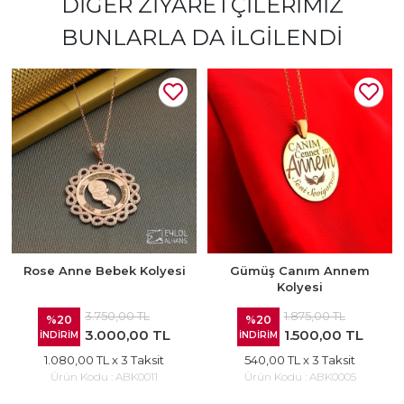
DIĞER ZIYARETÇILERIMIZ
BUNLARLA DA İLGILENDI
Rose Anne Bebek Kolyesi
Gümüş Canım Annem
Kolyesi
3.750,00 TL
1.875,00 TL
%20
%20
3.000,00 TL
1.500,00 TL
İNDİRİM
İNDİRİM
1.080,00 TL
x 3 Taksit
540,00 TL
x 3 Taksit
Ürün Kodu :
ABK0011
Ürün Kodu :
ABK0005