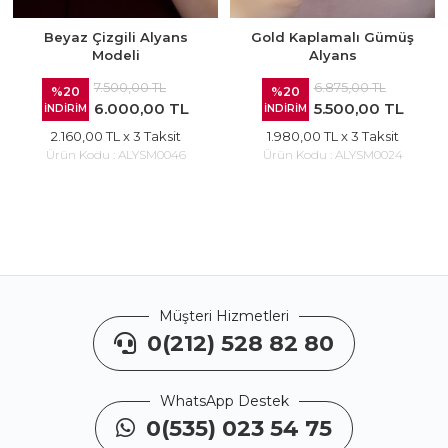
Beyaz Çizgili Alyans
Gold Kaplamalı Gümüş
Modeli
Alyans
7.500,00 TL
6.875,00 TL
%20
%20
6.000,00 TL
5.500,00 TL
İNDİRİM
İNDİRİM
2.160,00 TL
x 3 Taksit
1.980,00 TL
x 3 Taksit
Ürün Kodu :
ALYSM0046
Ürün Kodu :
ALYSM0024
Müşteri Hizmetleri
0(212) 528 82 80
WhatsApp Destek
0(535) 023 54 75