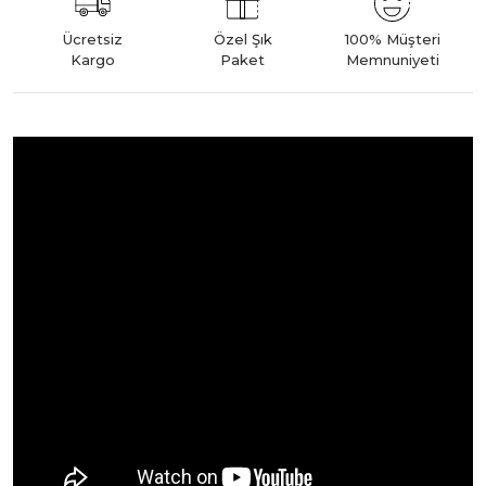
Ücretsiz
Özel Şık
100% Müşteri
Kargo
Paket
Memnuniyeti