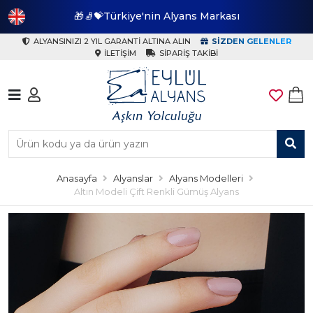
🎁🧦💝Türkiye'nin Alyans Markası
🎁
ALYANSINIZI 2 YIL GARANTI ALTINA ALIN
SIZDEN GELENLER
İLETIŞIM
SIPARIŞ TAKIBI
Anasayfa
Alyanslar
Alyans Modelleri
Altın Modeli Çift Renkli Gümüş Alyans