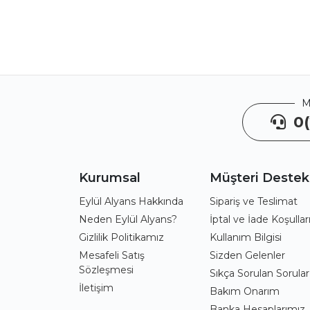
M
0(
Kurumsal
Müşteri Destek
Eylül Alyans Hakkında
Sipariş ve Teslimat
Neden Eylül Alyans?
İptal ve İade Koşullar
Gizlilik Politikamız
Kullanım Bilgisi
Mesafeli Satış
Sizden Gelenler
Sözleşmesi
Sıkça Sorulan Sorular
İletişim
Bakım Onarım
Banka Hesaplarımız