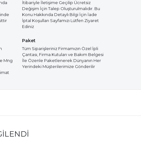
ında
İtibariyle İletişime Geçilip Ücretsiz
i
Değişim İçin Talep Oluşturulmalıdır. Bu
cinde
Konu Hakkında Detaylı Bilgi İçin İade
ttir
İptal Koşulları Sayfamızı Lütfen Ziyaret
Ediniz
Paket
m
Tüm Siparişleriniz Firmamızın Özel İpli
Çantası, Firma Kutuları ve Bakım Belgesi
de Mng
İle Özenle Paketlenerek Dünyanın Her
Yerindeki Müşterilerimize Gönderilir
limat
GILENDI