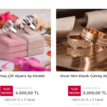
müş Çift Alyans Ay Modeli
Rose Yeni Klasik Gümüş A
5.625,00 TL
6.250,00 TL
%20
%20
4.500,00 TL
5.000,00 TL
İNDİRİM
İNDİRİM
1.620,00 TL
x 3 Taksit
1.800,00 TL
x 3 Taksit
Ürün Kodu :
KL110
Ürün Kodu :
KL176