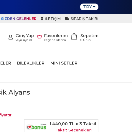
TRY
SIZDEN GELENLER
İLETIŞIM
SIPARIŞ TAKIBI
Giriş Yap
Favorilerim
Sepetim
veya üye ol
Beğendiklerim
0
Ürün
ELER
BILEKLIKLER
MINI SETLER
sik Alyans
iyattır.
1.440,00 TL
x 3 Taksit
Taksit Seçenekleri