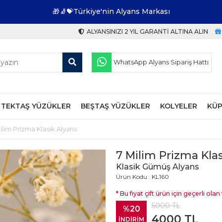
🎁🧦💝Türkiye'nin Alyans Markası
ALYANSINIZI 2 YIL GARANTI ALTINA ALIN
WhatsApp Alyans Sipariş Hattı
TEKTAŞ YÜZÜKLER
BEŞTAŞ YÜZÜKLER
KOLYELER
KÜP
ilim Prizma Klasik Alyans
7 Milim Prizma Kla
Klasik Gümüş Alyans
Ürün Kodu : KL160
* Bu fiyat çift ürün için geçerli olan f
5000
TL
%20
4000
TL
İNDİRİM