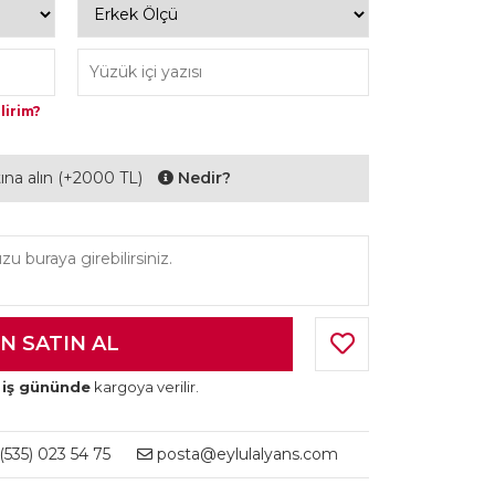
lirim?
ltına alın (+2000 TL)
Nedir?
 iş gününde
kargoya verilir.
535) 023 54 75
posta@eylulalyans.com