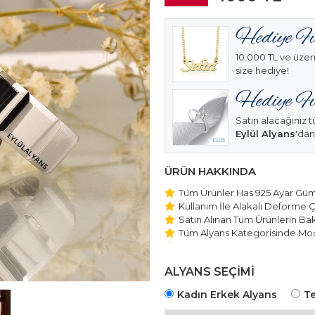
10.000 TL ve üzeri
size hediye!
Satın alacağınız t
Eylül Alyans
'dan
ÜRÜN HAKKINDA
Tüm Ürünler Has 925 Ayar Gümü
Kullanım İle Alakalı Deforme Ç
Satın Alınan Tüm Ürünlerin Bakı
Tüm Alyans Kategorisinde Mod
Beştaş Tektaş Kolye ve Bilekli
Edilmektedir.
ALYANS SEÇİMİ
Kadın Erkek Alyans
Te