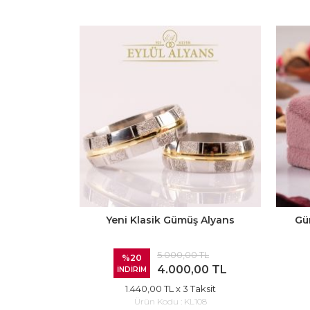
Yeni Klasik Gümüş Alyans
Gü
5.000,00 TL
%20
4.000,00 TL
İNDİRİM
1.440,00 TL
x 3 Taksit
Ürün Kodu :
KL108