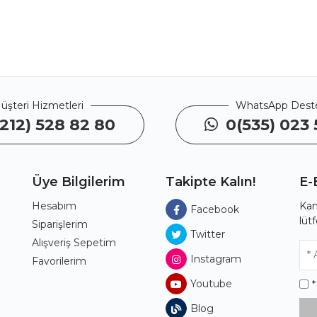
üşteri Hizmetleri
WhatsApp Dest
212) 528 82 80
0(535) 023 
Üye Bilgilerim
Takipte Kalın!
E-
Hesabım
Kam
Facebook
lüt
ı
Siparişlerim
Twitter
Alışveriş Sepetim
Instagram
Favorilerim
Youtube
Blog