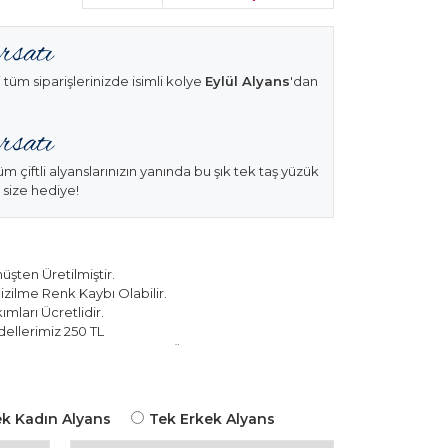
 tüm siparişlerinizde isimli kolye
Eylül Alyans
'dan
üm çiftli alyanslarınızın yanında bu şık tek taş yüzük
 size hediye!
şten Üretilmiştir.
izilme Renk Kaybı Olabilir.
mları Ücretlidir.
ellerimiz 250 TL
k Modellerimiz 150 TL Sabit Ücret ile Hareket
k Kadın Alyans
Tek Erkek Alyans