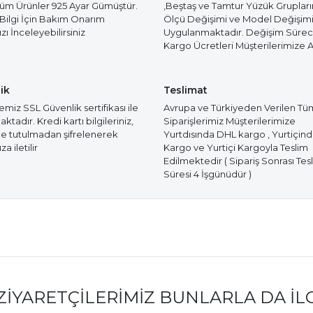
Tüm Ürünler 925 Ayar Gümüştür.
,Beştaş ve Tamtur Yüzük Gruplar
 Bilgi İçin Bakım Onarım
Ölçü Değişimi ve Model Değişim
ı İnceleyebilirsiniz
Uygulanmaktadır. Değişim Süre
Kargo Ücretleri Müşterilerimize Ai
ik
Teslimat
miz SSL Güvenlik sertifikası ile
Avrupa ve Türkiyeden Verilen Tü
tadır. Kredi kartı bilgileriniz,
Siparişlerimiz Müşterilerimize
e tutulmadan şifrelenerek
Yurtdısında DHL kargo , Yurtiçin
a iletilir
Kargo ve Yurtiçi Kargoyla Teslim
Edilmektedir ( Sipariş Sonrası Tes
Süresi 4 İşgünüdür )
ZIYARETÇILERIMIZ BUNLARLA DA İL