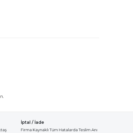
n.
İptal / İade
ktaş
Firma Kaynaklı Tüm Hatalarda Teslim Anı