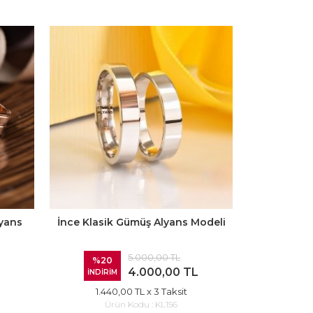
lyans
İnce Klasik Gümüş Alyans Modeli
İki Renkl
5.000,00 TL
%20
%20
4.000,00 TL
İNDİRİM
İNDİRİ
1.440,00 TL
x 3 Taksit
1.62
Ürün Kodu :
KL156
Ür