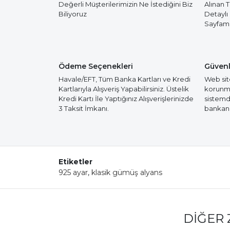
Değerli Müşterilerimizin Ne İstediğini Biz
Alınan 
Biliyoruz
Detaylı
Sayfamız
Ödeme Seçenekleri
Güvenl
Havale/EFT, Tüm Banka Kartları ve Kredi
Web site
Kartlarıyla Alışveriş Yapabilirsiniz. Üstelik
korunmak
Kredi Kartı İle Yaptığınız Alışverişlerinizde
sistemd
3 Taksit İmkanı.
bankanız
Etiketler
925 ayar
,
klasik gümüş alyans
DIĞER 